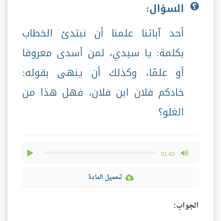
السؤال:
أحد آبائنا علمنا أن نبتدئ الخطاب
بكلمة: يا سيدي، لمن أسدى معروفا
أو علمًا، وكذلك أن ينهى بقوله:
خادكم فلان ابن فلان، فهل هذا من
الغلو؟
play
max volume
-01:42
تحميل المادة
الجواب: