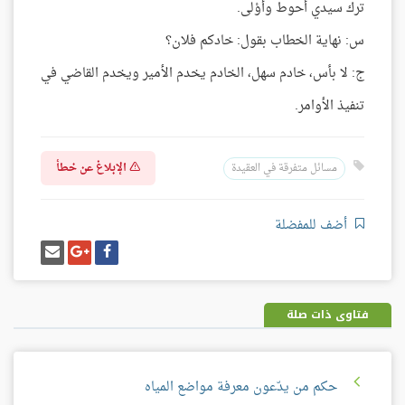
ترك سيدي أحوط وأوْلى.
س: نهاية الخطاب بقول: خادكم فلان؟
ج: لا بأس، خادم سهل، الخادم يخدم الأمير ويخدم القاضي في
تنفيذ الأوامر.
الإبلاغ عن خطأ
مسائل متفرقة في العقيدة
أضف للمفضلة
شارك
شارك
إرسل
على
على
إيميل
فيسبوك
غوغل
بلس
فتاوى ذات صلة
حكم من يدّعون معرفة مواضع المياه