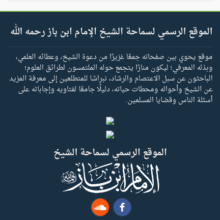
الموقع الرسمي لسماحة الشيخ الإمام ابن باز رحمه الله
موقع يحوي بين صفحاته جمعًا غزيرًا من دعوة الشيخ، وعطائه العلمي،
وبذله المعرفي؛ ليكون منارًا يتجمع حوله الملتمسون لطرائق العلوم؛
الباحثون عن سبل الاعتصام والرشاد، نبراسًا للمتطلعين إلى معرفة المزيد
عن الشيخ وأحواله ومحطات حياته، دليلًا جامعًا لفتاويه وإجاباته على
أسئلة الناس وقضايا المسلمين.
الموقع الرسمي لسماحة الشيخ