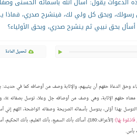
ه الدعوات يقول: أسأل الله بأسمائه الحسنى وصفا
ق رسولك، وبحق كل ولي لك، فينشرح صدري، فماذا ي
 أسأل بحق نبيي ثم ينشرح صدري، وبحق الأولياء؟
play
تحميل المادة
نبياء وحق الدعاة حقهم أن يثيبهم، والإثابة وصف من أوصافه كما في حديث: 
معناه حقهم الإثابة، وهي وصف من أوصافه جل وعلا، توسل بصفاته
، و

لتوسل بهذا أوْلى، يتوسل بأسمائه الصريحة وصفاته الواضحة، اللهم إني أس
 فَادْعُوهُ بِهَا
[الأعراف:180]، أسألك بأنك السميع، بأنك العليم، بأنك الحكيم، أ
 بأس.