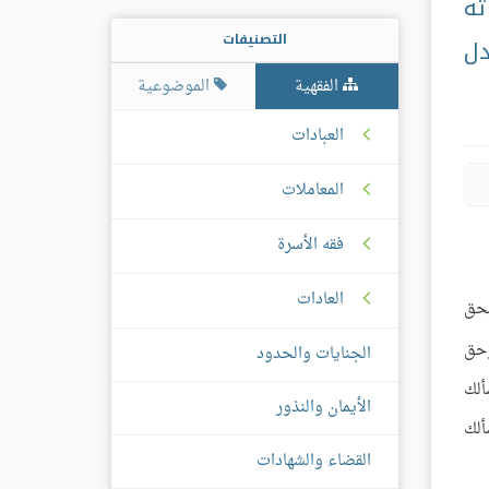
ته
التصنيفات
دل
الفقهية
الموضوعية
العبادات
المعاملات
فقه الأسرة
العادات
بحق
حق
الجنايات والحدود
ألك
الأيمان والنذور
سألك
القضاء والشهادات