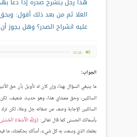
هذا رجل ينشرح صدره إذا دعا بهذ
العلا ثم من بعد ذلك أقول: وبح
عليه انشراح الصدر؟ وهل يجوز أن
max volume
-02:28
الجواب:
ما ينبغي السؤال بهذا، وإن كان له تأويل بأن حق الأ
السائلين، وحق ممشاي هذا، وهو حديث ضعيف، لكن 
السائلين الإجابة وصف من صفاته جل وعلا، لكن ترك ا
بأسمائك الحسنى كما قال تعالى:
وَلِلَّهِ الْأَسْمَاءُ الْحُسْنَى
بعلمك الذي وسعت به كل شيء، أسألك بحكمتك، ما فيه