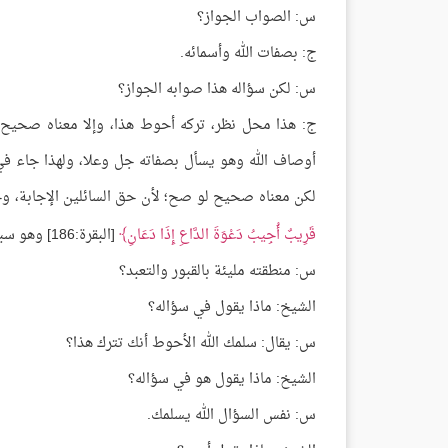
س: الصواب الجواز؟
ج: بصفات الله وأسمائه.
س: لكن سؤاله هذا صوابه الجواز؟
ج: هذا محل نظر، تركه أحوط هذا، وإلا معناه صحيح إذ
أوصاف الله وهو يسأل بصفاته جل وعلا، ولهذا جاء ف
لكن معناه صحيح لو صح؛ لأن حق السائلين الإجابة، وحق
قَرِيبٌ أُجِيبُ دَعْوَةَ الدَّاعِ إِذَا دَعَانِ
[البقرة:186] وهو سبحانه يثيب عباده الصالحين ويأجرهم على أعمالهم الطيبة
س: منطقته مليئة بالقبور والتعبد؟
الشيخ: ماذا يقول في سؤاله؟
س: يقال: سلمك الله الأحوط أنك تترك هذا؟
الشيخ: ماذا يقول هو في سؤاله؟
س: نفس السؤال الله يسلمك.