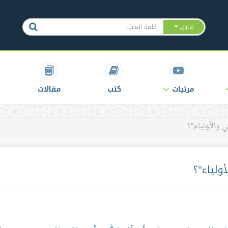
فتاوى
مرئيات
كتب
مقالات
 والأولياء"؟
ولياء"؟