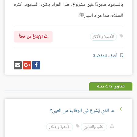
بالسجود مجردًا غير مشروع، هذا المراد بكثرة السجود: كثرة
الصلاة، هذا مراد النبيﷺ.
الإبلاغ عن خطأ
الأدعية والأذكار
أضف للمفضلة
شارك
شارك
إرسل
على
على
إيميل
فيسبوك
غوغل
بلس
فتاوى ذات صلة
ما الذي يُشرع في الوقاية من العين؟
الطب والتداوي
الأدعية والأذكار