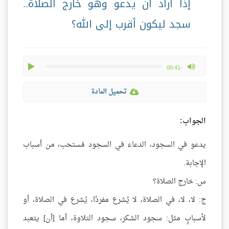
إذا أراد أن يدعو وهو خارج الصلاة..
سجد ليكون أقرب إلى الله؟
play
max volume
-00:41
تحميل المادة
الجواب:
يدعو في السجود، الدعاء في السجود مُستحب، من أسباب
الإجابة.
س: خارج الصلاة؟
ج: لا، لا، في الصلاة، لا يُشرع مفردًا، يُشرع في الصلاة، أو
لأسبابٍ مثل: سجود الشكر، سجود التلاوة، أما [أن] يتعبد