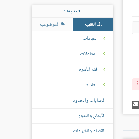
التصنيفات
الفقهية
الموضوعية
العبادات
المعاملات
فقه الأسرة
العادات
أ
الجنايات والحدود
رك
إرسل
ى
إيميل
غل
الأيمان والنذور
س
القضاء والشهادات