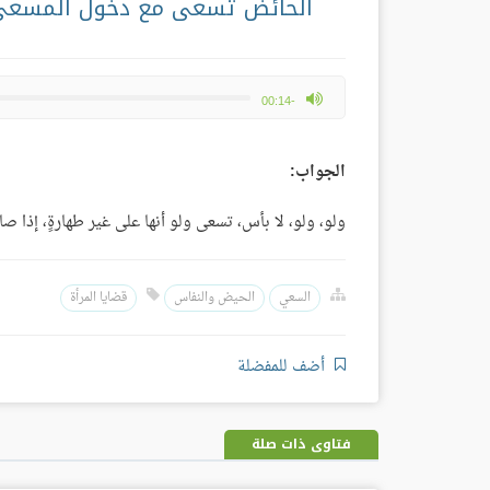
الحائض تسعى مع دخول المسعى 
max volume
-00:14
الجواب:
ولو، ولو، لا بأس، تسعى ولو أنها على غير طهارةٍ، إذا ص
السعي
الحيض والنفاس
قضايا المرأة
أضف للمفضلة
فتاوى ذات صلة