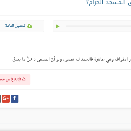
المسجد الحرام؟
play
تحميل المادة
ار الطواف وهي طاهرة فالحمد لله تسعى، ولو أنَّ المسعى داخلٌ ما يضرُّ.
الإبلاغ عن خط
شارك
شا
على
عل
فيسبوك
غو
بل