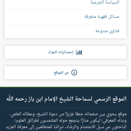
السياسة الشرعية
مسائل فقهية متفرقة
فتاوى متنوعة
إحصائيات المواد
عن الموقع
الموقع الرسمي لسماحة الشيخ الإمام ابن باز رحمه الله
موقع يحوي بين صفحاته جمعًا غزيرًا من دعوة الشيخ، وعطائه العلمي،
وبذله المعرفي؛ ليكون منارًا يتجمع حوله الملتمسون لطرائق العلوم؛
الباحثون عن سبل الاعتصام والرشاد، نبراسًا للمتطلعين إلى معرفة المزيد