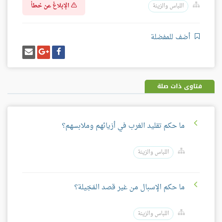
الإبلاغ عن خطأ
اللباس والزينة
أضف للمفضلة
شارك
شارك
إرسل
على
على
إيميل
فيسبوك
غوغل
بلس
فتاوى ذات صلة
ما حكم تقليد الغرب في أزيائهم وملابسهم؟
اللباس والزينة
ما حكم الإسبال من غير قصد المَخِيلة؟
اللباس والزينة