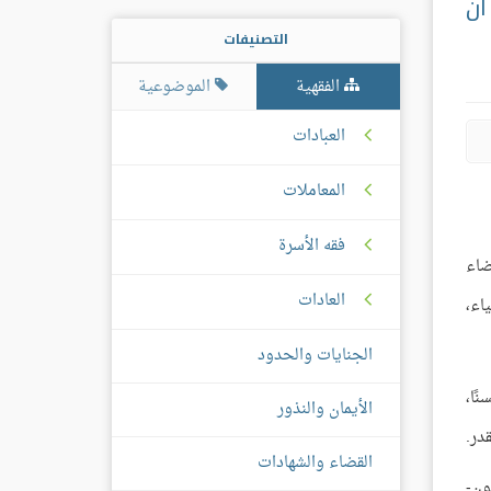
أن
التصنيفات
الفقهية
الموضوعية
العبادات
المعاملات
فقه الأسرة
ضاء
العادات
اء،
الجنايات والحدود
ًا،
الأيمان والنذور
در.
القضاء والشهادات
ون-