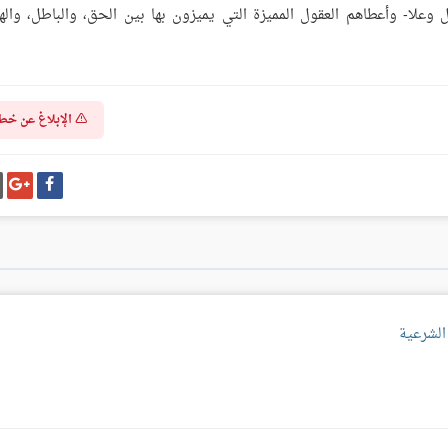
وعلا- وأعطاهم العقول المميزة التي يميزون بها بين الحق، والباطل، واله
الإبلاغ عن خط
شارك
شا
على
عل
فيسبوك
غو
بل
 الشرعية