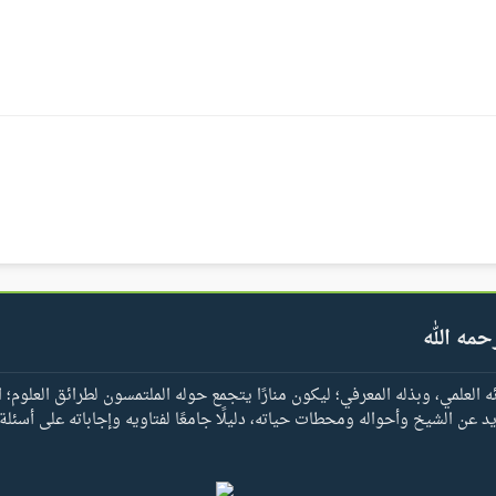
حمه الله
العلمي، وبذله المعرفي؛ ليكون منارًا يتجمع حوله الملتمسون لطرائق العلوم؛ ا
يد عن الشيخ وأحواله ومحطات حياته، دليلًا جامعًا لفتاويه وإجاباته على أسئلة