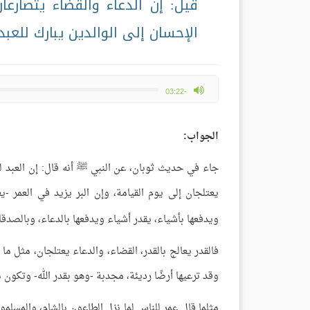
قيل: إن الدعاء والقضاء يتصارعان
الإحسان إلى الوالدين يبارك للع
max volume
-03:22
الجواب:
جاء في حديث ثوبان، عن النبي ﷺ أنه قال: إن العبد ليح
يعتلجان إلى يوم القيامة، وإن البر يزيد في العمر -ي
ويدفعها بأشياء، يقدر أشياء ويدفعها بالدعاء، وبالصدقا
فالقدر يعالج بالقدر، القضاء، والدعاء يعتلجان، مثل ما 
وقد ترعيها أرضًا رديئة، مجدبة -وهو بقدر الله- وتكون
مثلما قال عمر للناس لما نزل الطاعون بالشام، والمسلم