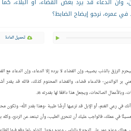
، وأن الدعاء قد يرد بعض القضاء، أو البلاء، كما 
بد في عمره، نرجو إيضاح الضابط؟
play
تحميل المادة
رم الرزق بالذنب يصيبه، وإن القضاء لا يرده إلا الدعاء، وإن الدعاء مع الق
عني بر الوالدين- فالدعاء قضاء، والقضاء المحتوم كذلك، فالله قد يقدر أشي
ت، وبالأعمال الصالحات، ويجعل هذا دافعًا لها بقدرته
.

أنك في رعي الغنم، أو الإبل قد ترعيها أرضًا طيبة -وهذا بقدر الله- وتكون محسن
 مسيئًا في عملك، فالواجب عليك أن تتحرى الطيب، وأن تبتعد عن الردئ، وكله بق
ون هناك، وعزم عمر على الرجوع بالناس، وعدم دخول الشام -لما وقع فيها الطاع