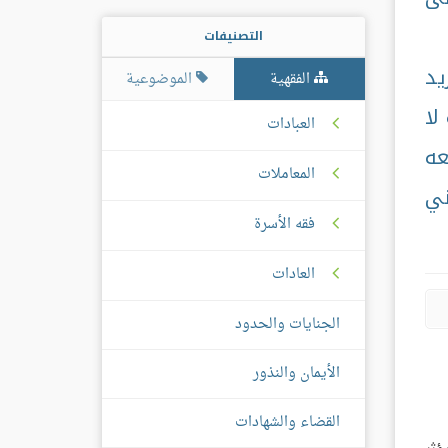
التصنيفات
يد
الفقهية
الموضوعية
لا
العبادات
عه
المعاملات
ني
فقه الأسرة
العادات
الجنايات والحدود
الأيمان والنذور
القضاء والشهادات