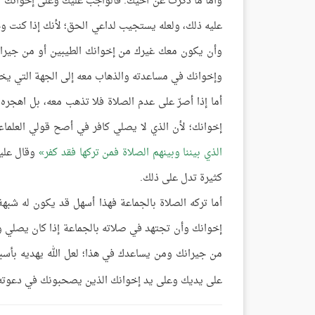
وأما ما ذكرت عن أخيك: فالواجب عليك وعلى إخوانك جم
عليه ذلك، ولعله يستجيب لداعي الحق؛ لأنك إذا كنت وحد
وأن يكون معك غيرك من إخوانك الطيبين أو من جيران
وإخوانك في مساعدته والذهاب معه إلى الجهة التي يخطب
أما إذا أصرّ على عدم الصلاة فلا تذهب معه، بل اه
إخوانك؛ لأن الذي لا يصلي كافر في أصح قولي العلماء
الذي بيننا وبينهم الصلاة فمن تركها فقد كفر
وقال عليه
كثيرة تدل على ذلك.
أما تركه الصلاة بالجماعة فهذا أسهل قد يكون له شبه
إخوانك وأن تجتهد في صلاته بالجماعة إذا كان يصلي 
من جيرانك ومن يساعدك في هذا؛ لعل الله يهديه بأسبا
على يديك وعلى يد إخوانك الذين يصحبونك في دعوته 