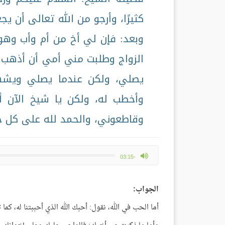
كثيرًا، وأرجو من الله تعالى أن يج
وبعد: فإن لي أخ من أم وأب وه
الزواج وطلبت مني أمي أن أذهب م
يصلي، ولكن عندما يصلي ويشه
وأخطب له، ولكن يا شيخ الآن أ
وقاطعوني، والحمد لله على كل ح
max volume
-03:15
الجواب:
أما الحب في الله، نقول: أحبك الله الذي أحببتنا له، كم