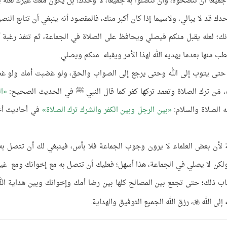
يعًا أن تنصحوه، وأن تتصلوا به جميعًا، لا وحدك؛ بل يكون معك غيرك لعله ي
ك قد لا يبالي، ولاسيما إذا كان أكبر منك، فالمقصود أنه ينبغي أن تتابع النص
ك؛ لعله يقبل منكم فيصلي ويحافظ على الصلاة في الجماعة، ثم تنفذ رغبة 
 منها بعدما يهديه الله لهذا الأمر ويقبله منكم ويصلي.
جره حتى يتوب إلى الله وحتى يرجع إلى الصواب والحق، ولو غضبت أمك ولو 
، مَن ترك الصلاة وتعمد تركها كفر كما قال النبي ﷺ في الحديث الصحيح:
ا
 الصلاة والسلام:
بين الرجل وبين الكفر والشرك ترك الصلاة
في أحاديث أ
ة لأن بعض العلماء لا يرون وجوب الجماعة فلا بأس، فينبغي لك أن تتصل به
ولكن لا يصلي في الجماعة، هذا أسهل؛ فعليك أن تتصل به مع إخوانك ومع غي
ب ذلك؛ حتى تجمع بين المصالح كلها بين رضا أمك وإخوانك وبين هداية الله
إلى الله
، رزق الله الجميع التوفيق والهداية.
