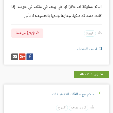
البائع مملوكة له، حائزًا لها في بيته، في ملكه، في حوشه، إذا
كانت عنده قد ملكها، وحازها وباعها بالتقسيط؛ لا بأس.
الإبلاغ عن خطأ
البيوع
أضف للمفضلة
شارك
شارك
إرسل
على
على
إيميل
فيسبوك
غوغل
بلس
فتاوى ذات صلة
حكم بيع بطاقات التخفيضات
الربا والصرف
البيوع