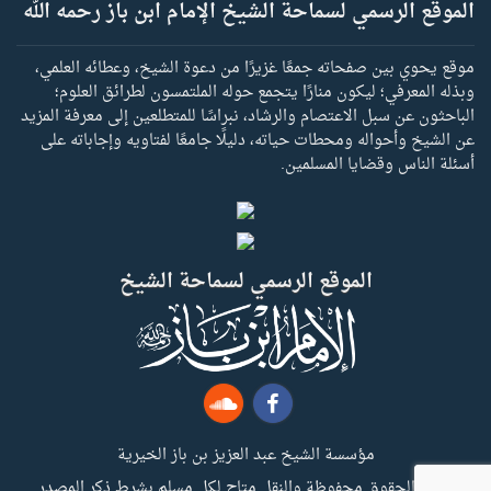
الموقع الرسمي لسماحة الشيخ الإمام ابن باز رحمه الله
موقع يحوي بين صفحاته جمعًا غزيرًا من دعوة الشيخ، وعطائه العلمي،
وبذله المعرفي؛ ليكون منارًا يتجمع حوله الملتمسون لطرائق العلوم؛
الباحثون عن سبل الاعتصام والرشاد، نبراسًا للمتطلعين إلى معرفة المزيد
عن الشيخ وأحواله ومحطات حياته، دليلًا جامعًا لفتاويه وإجاباته على
أسئلة الناس وقضايا المسلمين.
الموقع الرسمي لسماحة الشيخ
مؤسسة الشيخ عبد العزيز بن باز الخيرية
جميع الحقوق محفوظة والنقل متاح لكل مسلم بشرط ذكر المصدر