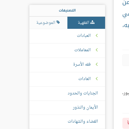
من
التصنيفات
في
الفقهية
الموضوعية
ه،
العبادات
المعاملات
فقه الأسرة
العادات
ور،
الجنايات والحدود
الأيمان والنذور
القضاء والشهادات
أ