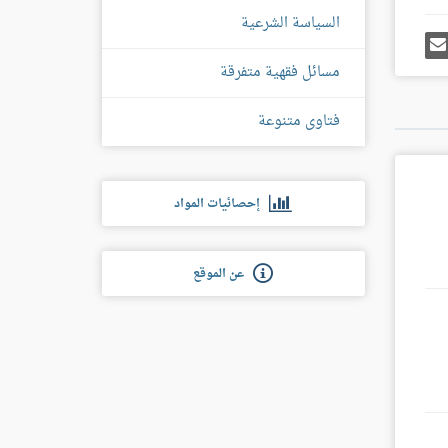
السياسة الشرعية
رك
إرسل
ى
إيميل
غل
مسائل فقهية متفرقة
س
فتاوى متنوعة
إحصائيات المواد
عن الموقع