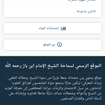
فتاوى متنوعة
إحصائيات المواد
عن الموقع
الموقع الرسمي لسماحة الشيخ الإمام ابن باز رحمه الله
موقع يحوي بين صفحاته جمعًا غزيرًا من دعوة الشيخ، وعطائه العلمي،
وبذله المعرفي؛ ليكون منارًا يتجمع حوله الملتمسون لطرائق العلوم؛
الباحثون عن سبل الاعتصام والرشاد، نبراسًا للمتطلعين إلى معرفة المزيد
عن الشيخ وأحواله ومحطات حياته، دليلًا جامعًا لفتاويه وإجاباته على
أسئلة الناس وقضايا المسلمين.