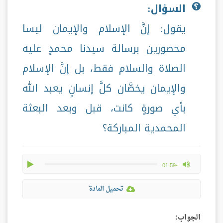
السؤال:
يقول: إنَّ الإسلام والإيمان ليسا
محصورين برسالة سيدنا محمدٍ عليه
الصلاة والسلام فقط، بل إنَّ الإسلام
والإيمان يخصَّان كلَّ إنسانٍ يعبد الله
بأي صورةٍ كانت، قبل وبعد البعثة
المحمدية المباركة؟
play
max volume
-01:59
تحميل المادة
الجواب: