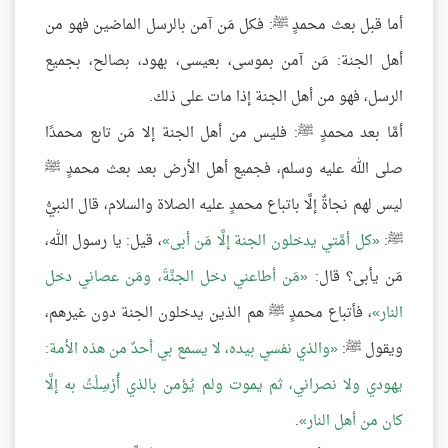
أما قبل بعث محمدٍ ﷺ: فكل مَن آمن بالرسل الماضين فهو من
أهل الجنة: مَن آمن بموسى، بعيسى، بهود، بصالح، بجميع
الرسل، فهو من أهل الجنة إذا مات على ذلك.
أمَّا بعد محمدٍ ﷺ: فليس من أهل الجنة إلا مَن تابع محمدًا
صلى الله عليه وسلم، فجميع أهل الأرض بعد بعث محمدٍ ﷺ
ليس لهم نجاةٌ إلَّا باتباع محمدٍ عليه الصلاة والسلام، قال النبيُّ
ﷺ:
كل أمَّتي يدخلون الجنة إلَّا مَن أبى
، قيل: يا رسول الله،
مَن يأبى؟ قال:
مَن أطاعني دخل الجنَّةَ، ومَن عصاني دخل
النار
، فأتباع محمدٍ ﷺ هم الذين يدخلون الجنة دون غيرهم،
ويقول ﷺ:
والذي نفسي بيده، لا يسمع بي أحدٌ من هذه الأمة:
يهودي ولا نصراني، ثم يموت ولم يُؤمن بالذي أُرْسِلْتُ به إلَّا
كان من أهل النار
.