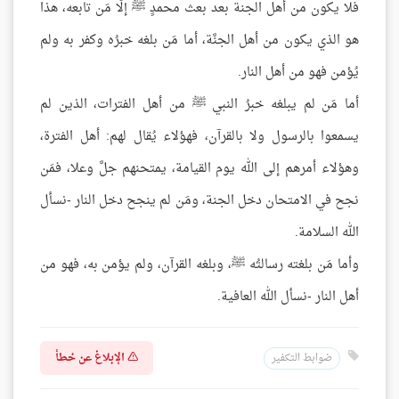
فلا يكون من أهل الجنة بعد بعث محمدٍ ﷺ إلَّا مَن تابعه، هذا
هو الذي يكون من أهل الجنَّة، أما مَن بلغه خبرُه وكفر به ولم
يُؤمن فهو من أهل النار.
أما مَن لم يبلغه خبرُ النبي ﷺ من أهل الفترات، الذين لم
يسمعوا بالرسول ولا بالقرآن، فهؤلاء يُقال لهم: أهل الفترة،
وهؤلاء أمرهم إلى الله يوم القيامة، يمتحنهم جلَّ وعلا، فمَن
نجح في الامتحان دخل الجنة، ومَن لم ينجح دخل النار -نسأل
الله السلامة.
وأما مَن بلغته رسالتُه ﷺ، وبلغه القرآن، ولم يؤمن به، فهو من
أهل النار -نسأل الله العافية.
الإبلاغ عن خطأ
ضوابط التكفير