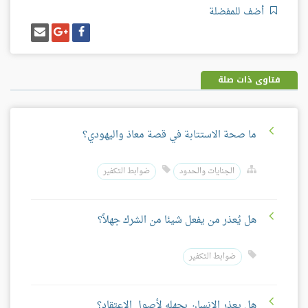
أضف للمفضلة
شارك
شارك
إرسل
على
على
إيميل
فيسبوك
غوغل
بلس
فتاوى ذات صلة
ما صحة الاستتابة في قصة معاذ واليهودي؟
الجنايات والحدود
ضوابط التكفير
هل يُعذر من يفعل شيئا من الشرك جهلاً؟
ضوابط التكفير
هل يعذر الإنسان بجهله لأصول الاعتقاد؟