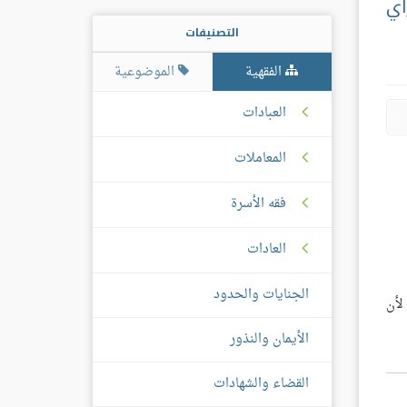
أي
التصنيفات
الفقهية
الموضوعية
العبادات
المعاملات
فقه الأسرة
العادات
الجنايات والحدود
؛ لأن
الأيمان والنذور
القضاء والشهادات