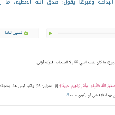
لإذاعة وغيرها يقول: صدق الله العظيم، ما ر
play
تحميل المادة
ع، ما كان يفعله النبي ﷺ ولا الصحابة؛ فتركه أوْلى.
دَقَ اللَّهُ فَاتَّبِعُوا مِلَّةَ إِبْرَاهِيمَ حَنِيفًا
[آل عمران: 95] ولكن ليس هذا بحجة
[1]
ون بهذا، فيُخشى أن يكون بدعة.