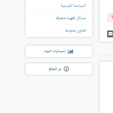
السياسة الشرعية
أ
مسائل فقهية متفرقة
فتاوى متنوعة
رك
إرسل
ى
إيميل
غل
س
إحصائيات المواد
عن الموقع