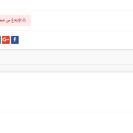
الإبلاغ عن خط
شارك
شا
على
عل
فيسبوك
غو
بل