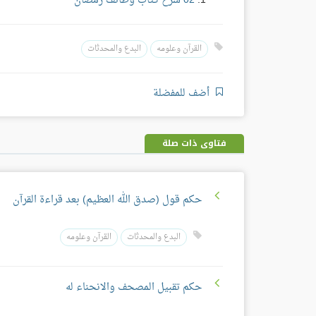
02 شرح كتاب وظائف رمضان
القرآن وعلومه
البدع والمحدثات
أضف للمفضلة
فتاوى ذات صلة
حكم قول (صدق الله العظيم) بعد قراءة القرآن
البدع والمحدثات
القرآن وعلومه
حكم تقبيل المصحف والانحناء له