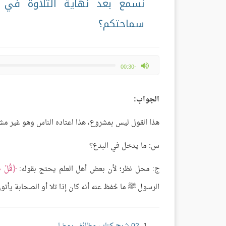
نسمع بعد نهاية التلاوة في ا
سماحتكم؟
max volume
-00:30
الجواب:
هذا القول ليس بمشروع، هذا اعتاده الناس وهو غير مشرو
س: ما يدخل في البدع؟
ج: محل نظر؛ لأن بعض أهل العلم يحتج بقوله:
قُلْ صَ
الرسول ﷺ ما حُفظ عنه أنه كان إذا تلا أو الصحابة يأت