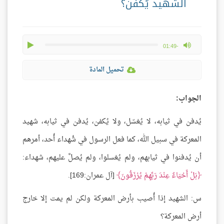
الشهيد يُكفَّن؟
play
max volume
-01:49
تحميل المادة
الجواب:
يُدفن في ثيابه، لا يُغسّل، ولا يُكفن، يُدفن في ثيابه، شهيد
المعركة في سبيل الله، كما فعل الرسول في شُهداء أُحد، أمرهم
أن يُدفنوا في ثيابهم، ولم يُغسلوا، ولم يُصلَّ عليهم، شهداء:
بَلْ أَحْيَاءٌ عِنْدَ رَبِّهِمْ يُرْزَقُونَ
[آل عمران:169].
س: الشهيد إذا أُصيب بأرض المعركة ولكن لم يمت إلا خارج
أرض المعركة؟