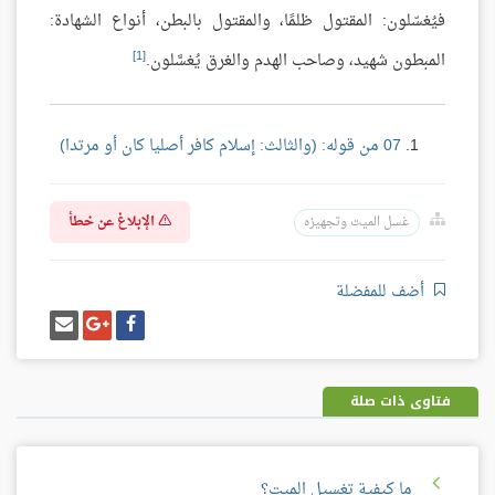
فيُغسّلون: المقتول ظلمًا، والمقتول بالبطن، أنواع الشهادة:
[1]
المبطون شهيد، وصاحب الهدم والغرق يُغسَّلون.
07 من قوله: (والثالث: إسلام كافر أصليا كان أو مرتدا)
الإبلاغ عن خطأ
غسل الميت وتجهيزه
أضف للمفضلة
شارك
شارك
إرسل
على
على
إيميل
فيسبوك
غوغل
بلس
فتاوى ذات صلة
ما كيفية تغسيل الميت؟