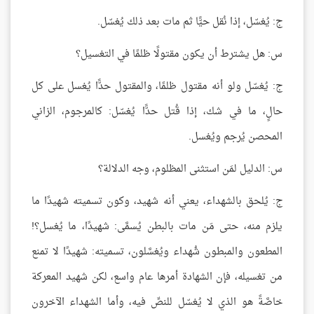
ج: يُغسّل، إذا نُقل حيًّا ثم مات بعد ذلك يُغسّل.
س: هل يشترط أن يكون مقتولًا ظلمًا في التغسيل؟
ج: يُغسّل ولو أنه مقتول ظلمًا، والمقتول حدًّا يُغسل على كل
حالٍ، ما في شك، إذا قُتل حدًّا يُغسّل: كالمرجوم، الزاني
المحصن يُرجم ويُغسل.
س: الدليل لمَن استثنى المظلوم، وجه الدلالة؟
ج: يُلحق بالشهداء، يعني أنه شهيد، وكون تسميته شهيدًا ما
يلزم منه، حتى مَن مات بالبطن يُسمَّى: شهيدًا، ما يُغسل؟!
المطعون والمبطون شُهداء ويُغسَّلون، تسميته: شهيدًا لا تمنع
من تغسيله، فإن الشهادة أمرها عام واسع، لكن شهيد المعركة
خاصَّةً هو الذي لا يُغسّل للنصِّ فيه، وأما الشهداء الآخرون