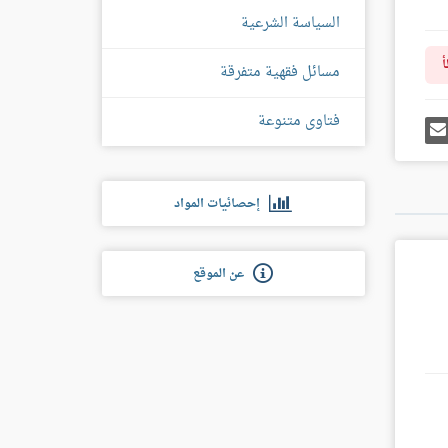
السياسة الشرعية
أ
مسائل فقهية متفرقة
فتاوى متنوعة
رك
إرسل
ى
إيميل
غل
س
إحصائيات المواد
عن الموقع