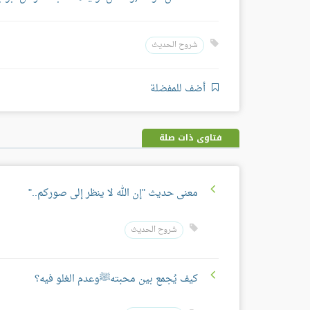
شروح الحديث
أضف للمفضلة
فتاوى ذات صلة
معنى حديث "إن الله لا ينظر إلى صوركم.."
شروح الحديث
كيف يُجمع بين محبتهﷺوعدم الغلو فيه؟