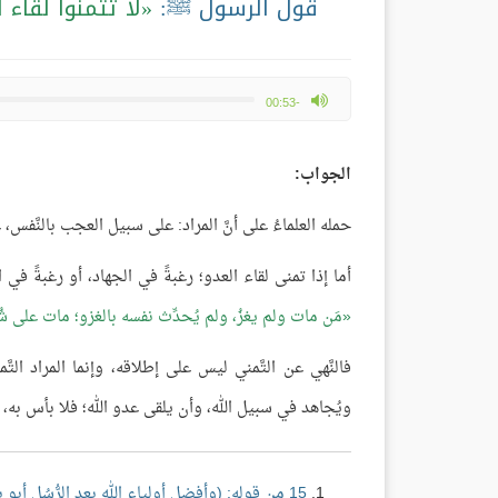
قول الرسول ﷺ:
لا تتمنّوا لقاء
max volume
-00:53
الجواب:
حمله العلماءُ على أنَّ المراد: على سبيل العجب بالنَّفس،
أما إذا تمنى لقاء العدو؛ رغبةً في الجهاد، أو رغبةً في ا
مَن مات ولم يغزُ، ولم يُحدِّث نفسه بالغزو؛ مات على شُعب
فالنَّهي عن التَّمني ليس على إطلاقه، وإنما المراد ا
ويُجاهد في سبيل الله، وأن يلقى عدو الله؛ فلا بأس به، و
15 من قوله: (وأفضل أولياء الله بعد الرُّسُل أبو بكر الصّديق رضي الله عنه)