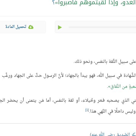
 العدو، وإذا لقيتُموهم فاصبروا
؟
play
تحميل المادة
 على سبيل الثِّقة بالنفس، ونحو ذلك.
لشَّهادة في سبيل الله، فهو يبدأ بالجهاد؛ لأنَّ الرسول حثَّ على الجهاد ورغَّب 
ةٍ من النِّفاق
.
لتَّمني الذي يصحبه فخر وخُيلاء، أو ثقة بالنفس، أما مَن يتمنى أن يحضر الجه
[1]
ليس داخلًا في النَّهي هذا.