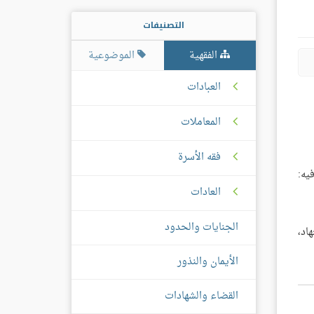
التصنيفات
الفقهية
الموضوعية
العبادات
المعاملات
فقه الأسرة
فيه:
العادات
الجنايات والحدود
اد،
الأيمان والنذور
القضاء والشهادات