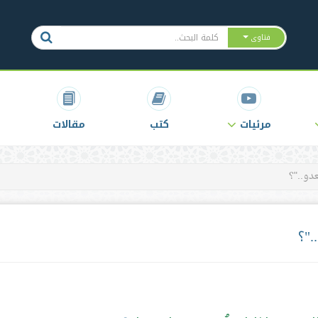
فتاوى
مرئيات
كتب
مقالات
عدو.."؟
."؟