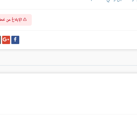
الإبلاغ عن خط
شارك
شا
على
عل
فيسبوك
غو
بل