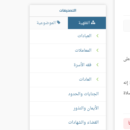
التصنيفات
الفقهية
الموضوعية
العبادات
المعاملات
على
فقه الأسرة
العادات
إنه
لاة
الجنايات والحدود
الأيمان والنذور
القضاء والشهادات
أ