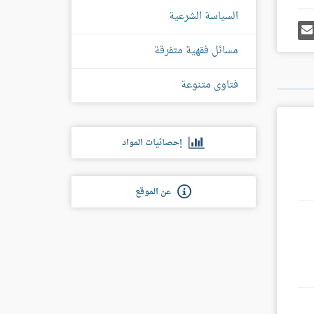
السياسة الشرعية
رك
إرسل
ى
إيميل
غل
مسائل فقهية متفرقة
س
فتاوى متنوعة
إحصائيات المواد
عن الموقع