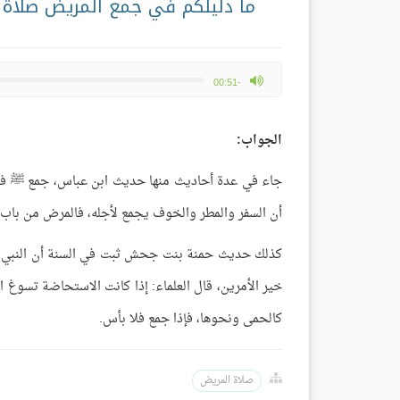
ما دليلكم في جمع المريض صلاة ا
max volume
-00:51
الجواب:
جاء في عدة أحاديث منها حديث ابن عباس، جمع ﷺ في 
أن السفر والمطر والخوف يجمع لأجله، فالمرض من باب 
كذلك حديث حمنة بنت جحش ثبت في السنة أن النبي ﷺ أ
خير الأمرين، قال العلماء: إذا كانت الاستحاضة تسوغ ا
كالحمى ونحوها، فإذا جمع فلا بأس.
صلاة المريض