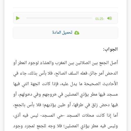
play
max volume
-01:25
تحميل المادة
الجواب:
أصل الجمع بين الصلاتين بين المغرب والعشاء لوجود المطر أو
الدحض أمر جائز، فعله السلف الصالح، فلا بأس بذلك، جاء في
الأحاديث الصحيحة ما يدل عليه، فإذا كانت الجهة التي فيها
مسجد فيها مطر يؤذي المصلين في خروجهم وفي دخولهم، أو
فيها دحض زلق في طرقها، أو طين يؤذيهم؛ فلا بأس بالجمع،
أما إذا كانت محلات المسجد -حي المسجد- ليس فيه أذى،
وليس فيه مطر يؤذي المصلين؛ فلا وجه للجمع لمجرد وجود