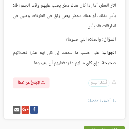
آثار المطر، أما إذا كان هناك مطر يصب عليهم وقت الجمع؛ فلا
بأس بذلك، أو هناك دحض يعني زلق في الطرقات وطين في
الطرقات فلا بأس.
السؤال:
والصلاة التي صلوها؟
الجواب:
على حسب ما سمعت إن كان لهم عذر؛ فصلاتهم
صحيحة، وإن كان ما لهم عذر؛ فعليهم أن يعيدوها.
الإبلاغ عن خطأ
أحكام الجمع
أضف للمفضلة
شارك
شارك
إرسل
على
على
إيميل
فيسبوك
غوغل
بلس