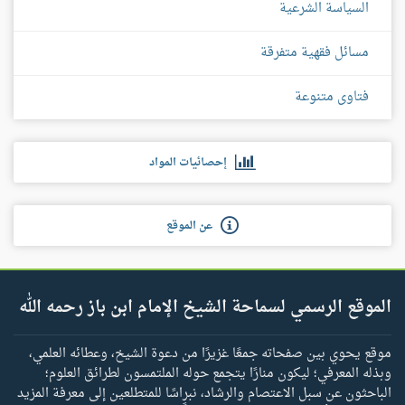
السياسة الشرعية
مسائل فقهية متفرقة
فتاوى متنوعة
إحصائيات المواد
عن الموقع
الموقع الرسمي لسماحة الشيخ الإمام ابن باز رحمه الله
موقع يحوي بين صفحاته جمعًا غزيرًا من دعوة الشيخ، وعطائه العلمي،
وبذله المعرفي؛ ليكون منارًا يتجمع حوله الملتمسون لطرائق العلوم؛
الباحثون عن سبل الاعتصام والرشاد، نبراسًا للمتطلعين إلى معرفة المزيد