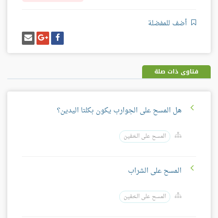
أضف للمفضلة
شارك
شارك
إرسل
على
على
إيميل
فيسبوك
غوغل
بلس
فتاوى ذات صلة
هل المسح على الجوارب يكون بكلتا اليدين؟
المسح على الخفين
المسح على الشراب
المسح على الخفين