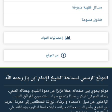
مسائل فقهية متفرقة
فتاوى متنوعة
إحصائيات المواد
عن الموقع
الموقع الرسمي لسماحة الشيخ الإمام ابن باز رحمه الله
موقع يحوي بين صفحاته جمعًا غزيرًا من دعوة الشيخ، وعطائه العلمي،
وبذله المعرفي؛ ليكون منارًا يتجمع حوله الملتمسون لطرائق العلوم؛
الباحثون عن سبل الاعتصام والرشاد، نبراسًا للمتطلعين إلى معرفة المزيد
عن الشيخ وأحواله ومحطات حياته، دليلًا جامعًا لفتاويه وإجاباته على