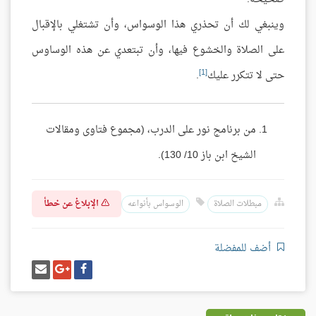
وينبغي لك أن تحذري هذا الوسواس، وأن تشتغلي بالإقبال
على الصلاة والخشوع فيها، وأن تبتعدي عن هذه الوساوس
[1]
حتى لا تتكرر عليك
.
من برنامج نور على الدرب، (مجموع فتاوى ومقالات
الشيخ ابن باز 10/ 130).
الإبلاغ عن خطأ
مبطلات الصلاة
الوسواس بأنواعه
أضف للمفضلة
شارك
شارك
إرسل
على
على
إيميل
فيسبوك
غوغل
بلس