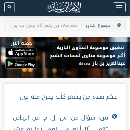
Toggle
navigation
مجموع الفتاوى
حكم صلاة من يشعر كأنه يخرج منه بول
حكم صلاة من يشعر كأنه يخرج منه بول
س:
سؤال من: س. ل. م. من الرياض
تقول: أنا أبلغ من العمر ثمانية عشر