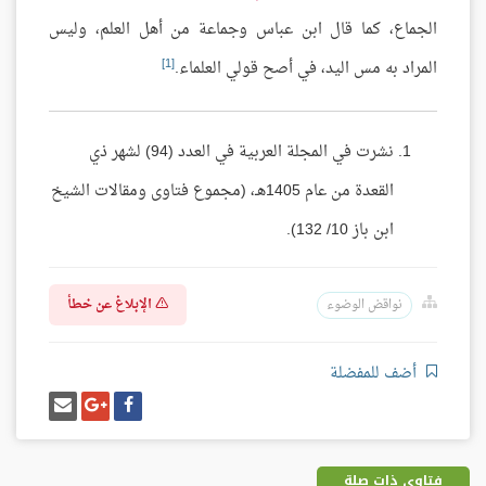
الجماع، كما قال ابن عباس وجماعة من أهل العلم، وليس
[1]
المراد به مس اليد، في أصح قولي العلماء.
نشرت في المجلة العربية في العدد (94) لشهر ذي
القعدة من عام 1405هـ، (مجموع فتاوى ومقالات الشيخ
ابن باز 10/ 132).
الإبلاغ عن خطأ
نواقض الوضوء
أضف للمفضلة
شارك
شارك
إرسل
على
على
إيميل
فيسبوك
غوغل
بلس
فتاوى ذات صلة