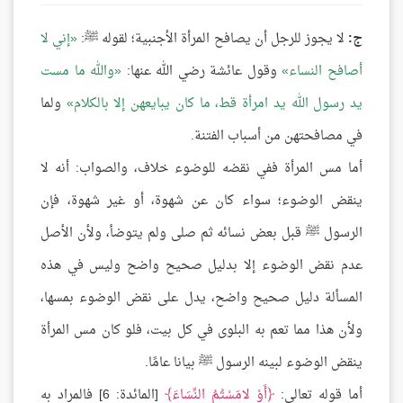
ج:
لا يجوز للرجل أن يصافح المرأة الأجنبية؛ لقوله ﷺ:
إني لا
أصافح النساء
وقول عائشة رضي الله عنها:
والله ما مست
يد رسول الله يد امرأة قط، ما كان يبايعهن إلا بالكلام
ولما
في مصافحتهن من أسباب الفتنة.
أما مس المرأة ففي نقضه للوضوء خلاف، والصواب: أنه لا
ينقض الوضوء؛ سواء كان عن شهوة، أو غير شهوة، فإن
الرسول ﷺ قبل بعض نسائه ثم صلى ولم يتوضأ، ولأن الأصل
عدم نقض الوضوء إلا بدليل صحيح واضح وليس في هذه
المسألة دليل صحيح واضح، يدل على نقض الوضوء بمسها،
ولأن هذا مما تعم به البلوى في كل بيت، فلو كان مس المرأة
ينقض الوضوء لبينه الرسول ﷺ بيانا عامًا.
أما قوله تعالى:
أَوْ لامَسْتُمُ النِّسَاءَ
[المائدة: 6] فالمراد به