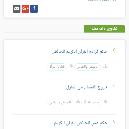
أضف للمفضلة
شارك
شارك
إرسل
على
على
إيميل
فيسبوك
غوغل
بلس
فتاوى ذات صلة
حكم قراءة القرآن الكريم للحائض
الحيض والنفاس
قضايا المرأة
خروج النفساء من المنزل
قضايا المرأة
الحيض والنفاس
حكم مس الحائض للقرآن الكريم