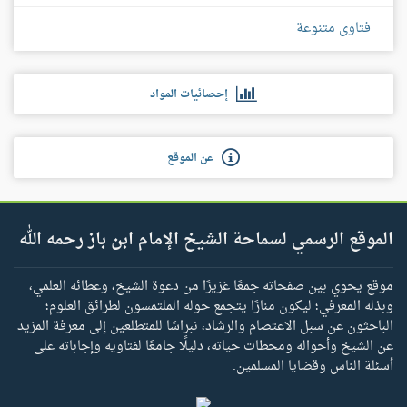
فتاوى متنوعة
إحصائيات المواد
عن الموقع
الموقع الرسمي لسماحة الشيخ الإمام ابن باز رحمه الله
موقع يحوي بين صفحاته جمعًا غزيرًا من دعوة الشيخ، وعطائه العلمي،
وبذله المعرفي؛ ليكون منارًا يتجمع حوله الملتمسون لطرائق العلوم؛
الباحثون عن سبل الاعتصام والرشاد، نبراسًا للمتطلعين إلى معرفة المزيد
عن الشيخ وأحواله ومحطات حياته، دليلًا جامعًا لفتاويه وإجاباته على
أسئلة الناس وقضايا المسلمين.