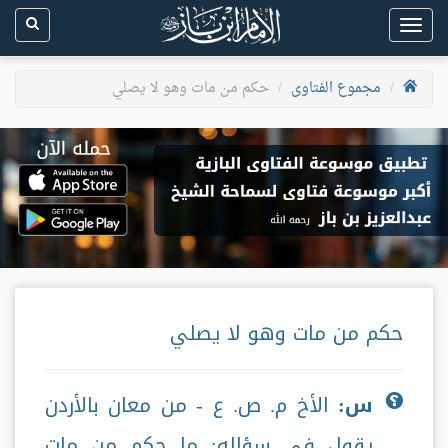
Toggle
navigation
مجموع الفتاوى
حكم من مات وهو لا يصلي
حكم من مات وهو لا يصلي
س:
الأخ م. ص. ع - من معان بالأردن
يقول في سؤاله: ما حكم من مات