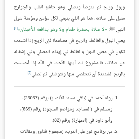
وبول وريح ثم يتوضأ ويصلي وهو خاشع القلب والجوارح
مقبل على صلاته، هذا هو الذي ينبغي لكل مؤمن ومؤمنة لقول
[1]
النبي ﷺ:
لا صلاة بحضرة طعام ولا وهو يدافعه الأخبثان
يعني البول والغائط، والريح في معناهما؛ فإن الريح إذا اشتدت
تكون في معنى البول والغائط في إيذاء المصلي وفي إشغاله
عن صلاته، فالمشروع لك أيتها الأخت في الله إذا أحسست
[2]
بالريح الشديدة أن تتخلصي منها وتتوضئي ثم تصلي
.
رواه أحمد في (باقي مسند الأنصار) برقم (23037)،
ومسلم في (المساجد ومواضع السجود) برقم (869)،
وأبو داود في (الطهارة) برقم (82).
من برنامج نور على الدرب، (مجموع فتاوى ومقالات