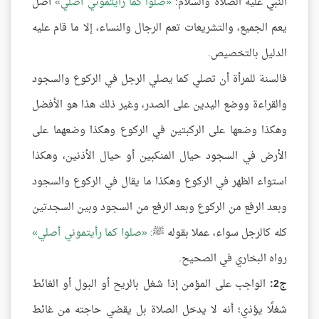
النبي عليه الصلاة والسلام:
صلوا كما رأيتموني أصلي
أصل
يعم الجميع، والتشريعات تعم الرجال والنساء، إلا ما قام عليه
الدليل بالتخصيص.
فالسنة للمرأة أن تصلي كما يصلي الرجل في الركوع والسجود
والقراءة ووضع اليدين على الصدر، وغير ذلك هذا هو الأفضل
وهكذا وضعها على الركبتين في الركوع وهكذا وضعهما على
الأرض في السجود حيال المنكبين أو حيال الأذنين، وهكذا
استواء الظهر في الركوع وهكذا ما يقال في الركوع والسجود
وبعد الرفع من الركوع وبعد الرفع من السجود وبين السجدتين
كله كالرجل سواء، عملا بقوله ﷺ:
صلوا كما رأيتموني أصلي
رواه البخاري في الصحيح.
ج2:
الواجب على المؤمن إذا شغل بالريح أو البول أو الغائط
شغلًا يؤذي؛ أنه لا يدخل الصلاة بل يقضي حاجته من غائط