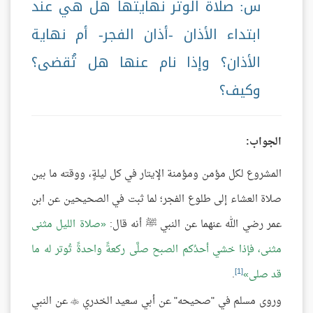
س: صلاة الوتر نهايتها هل هي عند
ابتداء الأذان -أذان الفجر- أم نهاية
الأذان؟ وإذا نام عنها هل تُقضى؟
وكيف؟
الجواب:
المشروع لكل مؤمن ومؤمنة الإيتار في كل ليلةٍ، ووقته ما بين
صلاة العشاء إلى طلوع الفجر؛ لما ثبت في الصحيحين عن ابن
عمر رضي الله عنهما عن النبي ﷺ أنه قال:
صلاة الليل مثنى
مثنى، فإذا خشي أحدُكم الصبح صلَّى ركعةً واحدةً تُوتر له ما
[1]
قد صلى
.
وروى مسلم في "صحيحه" عن أبي سعيد الخدري
عن النبي
