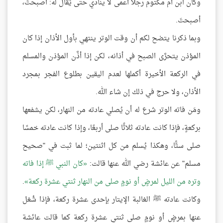
وكان ابن أم مكتوم رجلًا أعمى لا ينادي حتى يُقال له: أصبحتَ،
أصبحتَ.
وبما ذكرنا يتضح لكم أن وقت الوتر ينتهي بأول الأذان إذا كان
المؤذن يتحرَّى الصبح في أذانه، لكن إذا أذَّن المؤذن والمسلم
في الركعة الأخيرة أكملها لعدم اليقين بطلوع الفجر بمجرد
الأذان، ولا حرج في ذلك إن شاء الله.
ومَن فاته الوتر شرع له أن يُصلي عادته من النهار، لكن يشفعها
بركعةٍ، فإذا كانت عادته ثلاثًا صلى أربعًا، وإذا كانت عادته خمسًا
صلى ستًّا، وهكذا يُسلم من كل اثنتين؛ لما ثبت في "صحيح
مسلم" عن عائشة رضي الله عنها قالت:
كان النبي ﷺ إذا فاته
وتره من الليل لمرضٍ أو نومٍ صلى من النهار ثنتي عشرة ركعة
.
وكانت عادته ﷺ الغالبة الإيتار بإحدى عشرة ركعة، فإذا شُغل
عنها بمرضٍ أو نومٍ صلى ثنتي عشرة ركعة كما قالت عائشة