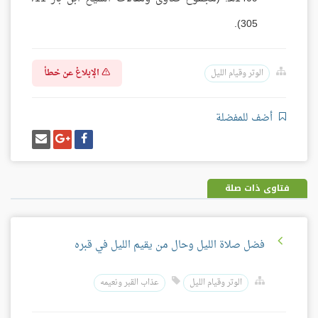
305).
الإبلاغ عن خطأ
الوتر وقيام الليل
أضف للمفضلة
شارك
شارك
إرسل
على
على
إيميل
فيسبوك
غوغل
بلس
فتاوى ذات صلة
فضل صلاة الليل وحال من يقيم الليل في قبره
الوتر وقيام الليل
عذاب القبر ونعيمه