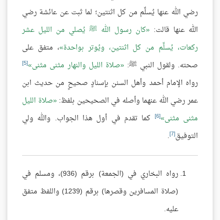
رضي الله عنها يُسلِّم من كل اثنتين؛ لما ثبت عن عائشة رضي
الله عنها قالت:
كان رسول الله ﷺ يُصلي من الليل عشر
ركعات، يُسلِّم من كل اثنتين، ويُوتر بواحدة
، متفق على
[5]
صحته. ولقول النبي ﷺ:
صلاة الليل والنهار مثنى مثنى
رواه الإمام أحمد وأهل السنن بإسنادٍ صحيحٍ من حديث ابن
عمر رضي الله عنهما وأصله في الصحيحين بلفظ:
صلاة الليل
[6]
مثنى مثنى
كما تقدم في أول هذا الجواب. والله ولي
[7]
التوفيق
.
رواه البخاري في (الجمعة) برقم (936)، ومسلم في
(صلاة المسافرين وقصرها) برقم (1239) واللفظ متفق
عليه.