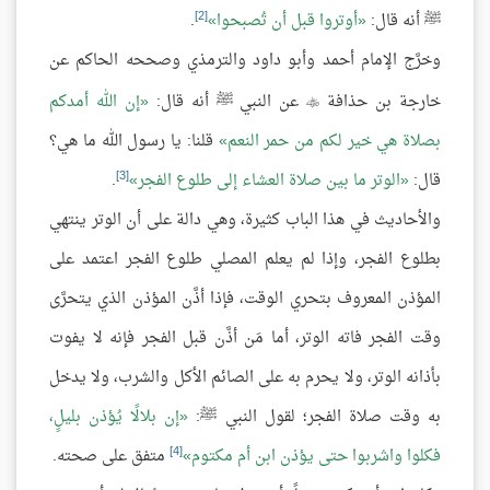
[2]
ﷺ أنه قال:
أوتروا قبل أن تُصبحوا
.
وخرَّج الإمام أحمد وأبو داود والترمذي وصححه الحاكم عن
خارجة بن حذافة
عن النبي ﷺ أنه قال:
إن الله أمدكم

بصلاة هي خير لكم من حمر النعم
قلنا: يا رسول الله ما هي؟
[3]
قال:
الوتر ما بين صلاة العشاء إلى طلوع الفجر
.
والأحاديث في هذا الباب كثيرة، وهي دالة على أن الوتر ينتهي
بطلوع الفجر، وإذا لم يعلم المصلي طلوع الفجر اعتمد على
المؤذن المعروف بتحري الوقت، فإذا أذَّن المؤذن الذي يتحرَّى
وقت الفجر فاته الوتر، أما مَن أذَّن قبل الفجر فإنه لا يفوت
بأذانه الوتر، ولا يحرم به على الصائم الأكل والشرب، ولا يدخل
به وقت صلاة الفجر؛ لقول النبي ﷺ:
إن بلالًا يُؤذن بليلٍ،
[4]
فكلوا واشربوا حتى يؤذن ابن أم مكتوم
متفق على صحته.