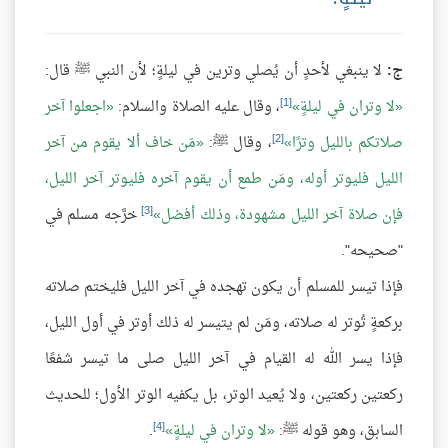
ج:
لا ينبغي لأحدٍ أن يُصلي وترين في ليلةٍ؛ لأن النبي ﷺ قال:
[1]
لا وتران في ليلةٍ
، وقال عليه الصلاة والسلام:
اجعلوا آخر
[2]
صلاتكم بالليل وترًا
، وقال ﷺ:
مَن خاف ألا يقوم من آخر
الليل فليوتر أوله، ومَن طمع أن يقوم آخره فليوتر آخر الليل،
[3]
فإن صلاة آخر الليل مشهودة، وذلك أفضل
خرَّجه مسلم في
"صحيحه".
فإذا تيسر للمسلم أن يكون تهجده في آخر الليل فليختم صلاته
بركعةٍ تُوتر له صلاته، ومَن لم يتيسر له ذلك أوتر في أول الليل،
فإذا يسر الله له القيام في آخر الليل صلى ما تيسر شفعًا
ركعتين ركعتين، ولا يُعيد الوتر، بل يكفيه الوتر الأول؛ للحديث
[4]
السابق، وهو قوله ﷺ:
لا وتران في ليلةٍ
.