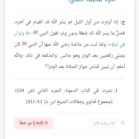
ج:
إذا أوترت من أول الليل ثم يسَّر الله لك القيام في آخره،
فصلِّ ما يسر الله لك شفعًا بدون وتر؛ لقول النبي ﷺ:
لا وتران
في ليلةٍ
، ولما ثبت عن عائشة رضي الله عنها أن النبي ﷺ كان
يصلي ركعتين بعد الوتر وهو جالس. والحكمة في ذلك -والله
[1]
أعلم- أن يُبين للناس جواز الصلاة بعد الوتر
.
نشرت في كتاب الدعوة، الجزء الثاني (ص 124).
(مجموع فتاوى ومقالات الشيخ ابن باز 11/ 311).
الإبلاغ عن خطأ
الوتر وقيام الليل