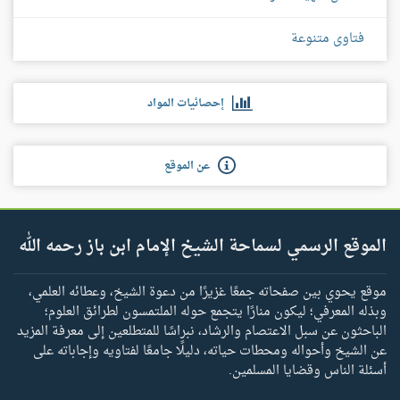
فتاوى متنوعة
إحصائيات المواد
عن الموقع
الموقع الرسمي لسماحة الشيخ الإمام ابن باز رحمه الله
موقع يحوي بين صفحاته جمعًا غزيرًا من دعوة الشيخ، وعطائه العلمي،
وبذله المعرفي؛ ليكون منارًا يتجمع حوله الملتمسون لطرائق العلوم؛
الباحثون عن سبل الاعتصام والرشاد، نبراسًا للمتطلعين إلى معرفة المزيد
عن الشيخ وأحواله ومحطات حياته، دليلًا جامعًا لفتاويه وإجاباته على
أسئلة الناس وقضايا المسلمين.