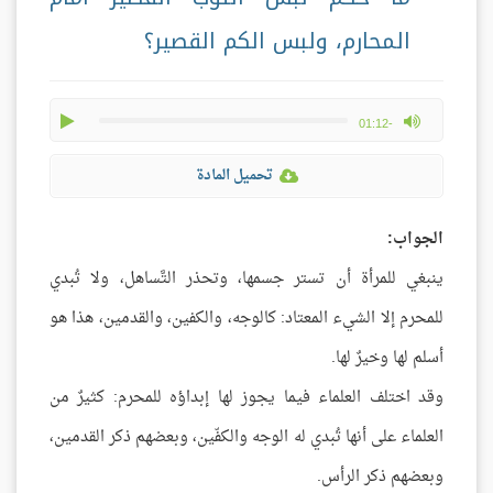
المحارم، ولبس الكم القصير؟
play
max volume
-01:12
تحميل المادة
الجواب:
ينبغي للمرأة أن تستر جسمها، وتحذر التَّساهل، ولا تُبدي
للمحرم إلا الشيء المعتاد: كالوجه، والكفين، والقدمين، هذا هو
أسلم لها وخيرٌ لها.
وقد اختلف العلماء فيما يجوز لها إبداؤه للمحرم: كثيرٌ من
العلماء على أنها تُبدي له الوجه والكفّين، وبعضهم ذكر القدمين،
وبعضهم ذكر الرأس.