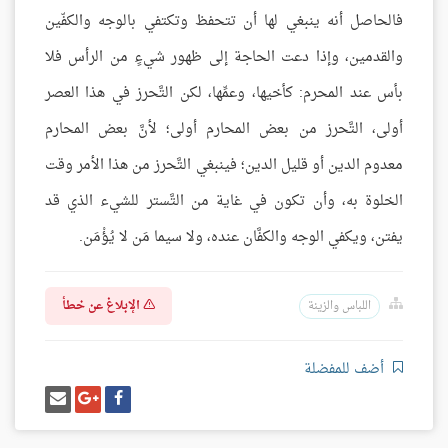
فالحاصل أنه ينبغي لها أن تتحفظ وتكتفي بالوجه والكفّين
والقدمين، وإذا دعت الحاجة إلى ظهور شيءٍ من الرأس فلا
بأس عند المحرم: كأخيها، وعمِّها، لكن التَّحرز في هذا العصر
أولى، التَّحرز من بعض المحارم أولى؛ لأنَّ بعض المحارم
معدوم الدين أو قليل الدين؛ فينبغي التَّحرز من هذا الأمر وقت
الخلوة به، وأن تكون في غاية من التَّستر للشيء الذي قد
يفتن، ويكفي الوجه والكفَّان عنده، ولا سيما مَن لا يُؤْمَن.
الإبلاغ عن خطأ
اللباس والزينة
أضف للمفضلة
شارك
شارك
إرسل
على
على
إيميل
فيسبوك
غوغل
بلس