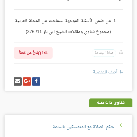
من ضمن الأسئلة الموجهة لسماحته من المجلة العربية.
(مجموع فتاوى ومقالات الشيخ ابن باز 11/ 376).
الإبلاغ عن خطأ
صلاة الجماعة
أضف للمفضلة
شارك
شارك
إرسل
على
على
إيميل
فيسبوك
غوغل
بلس
فتاوى ذات صلة
حكم الصلاة مع المتمسكين بالبدعة