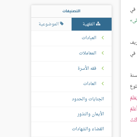
 في
التصنيفات
لى
الفقهية
الموضوعية
العبادات
ريف
المعاملات
 في
فقه الأسرة
سنة
العادات
لوع
عْلَمُ
الجنايات والحدود
عْلَمُ
الأيمان والنذور
كُنْتُ
القضاء والشهادات