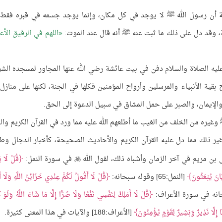
ية أن رسول الله ﷺ لا يوجد في كل مكان، وإنما يوجد جسمه في قبره فقط
نة، وقد دل على ذلك ما ثبت عنه ﷺ أنه قال عند الموت:
اللهم في الرفيق الأع
ليه الصلاة والسلام دفن في بيت عائشة رضي الله عنها المجاور لمسجده الش
بقية الأنبياء والمرسلين وأرواح المؤمنين فكلها في الجنة، لكنها على منازل
والإيمان، والصبر على حمل المشاق في سبيل الدعوة إلى الحق.
ﷺ وغيره من الخلف من الغيب ما أطلعهم الله عليه مما ورد في القرآن الكريم وال
وغير ذلك مما دل عليه القرآن الكريم والأحاديث الصحيحة، كأخبار الدجال وط
ن مريم في آخر الزمان وأشباه ذلك، لقول الله
في سورة النمل:
قُلْ لَا يَ

َانَ يُبْعَثُونَ
[النمل:65] وقوله سبحانه:
قُلْ لَا أَقُولُ لَكُمْْ عِنْدِي خَزَائِنُ اللَّهِ وَلَا أَ
قُلْ لَا أَمْلِكُ لِنَفْسِي نَفْعًا وَلَا ضَرًّا إِلَّا مَا شَاءَ اللَّهُ وَلَوْ 
إِلَّا نَذِيرٌ وَبَشِيرٌ لِقَوْمٍ يُؤْمِنُونَ
[الأعراف:188] والآيات في هذا المعنى كثيرة.