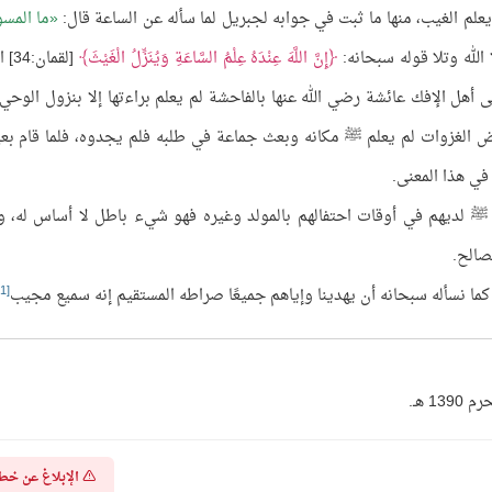
لم الغيب، منها ما ثبت في جوابه لجبريل لما سأله عن الساعة قال:
ما المس
الله وتلا قوله سبحانه:
إِنَّ اللَّهَ عِنْدَهُ عِلْمُ السَّاعَةِ وَيُنَزِّلُ الْغَيْثَ
[لقمان
ى أهل الإفك عائشة رضي الله عنها بالفاحشة لم يعلم براءتها إلا بنزول الوحي 
ض الغزوات لم يعلم ﷺ مكانه وبعث جماعة في طلبه فلم يجدوه، فلما قام بعي
في هذا المعنى.
 لديهم في أوقات احتفالهم بالمولد وغيره فهو شيء باطل لا أساس له، وإ
صالح.
[1]
ه، كما نسأله سبحانه أن يهدينا وإياهم جميعًا صراطه المستقيم إنه سميع مجيب
 هـ.
الإبلاغ عن خط