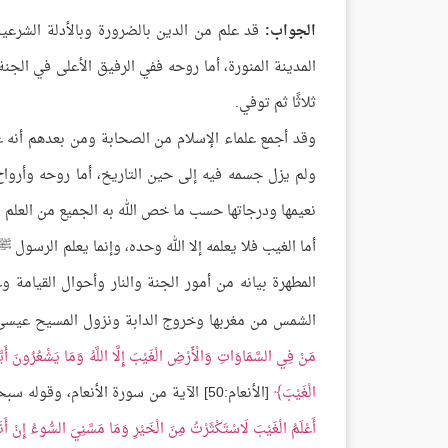
الجواب:
قد علم من الدين بالضرورة وبالأدلة الشرع
المدينة المنورة، أما روحه ففي الرفيق الأعلى في الج
ثلاثًا ثم توفي.
وقد أجمع علماء الإسلام من الصحابة ومن بعدهم أنه ع
ولم يزل جسمه فيه إلى حين التاريخ، أما روحه وأرواح 
نعيمها ودرجاتها حسب ما خص الله به الجميع من العلم 
أما الغيب فلا يعلمه إلا الله وحده، وإنما يعلم الرسول 
المطهرة بيانه من أمور الجنة والنار وأحوال القيامة 
الشمس من مغربها وخروج الدابة ونزول المسيح عيسى ب
مَنْ فِي السَّمَاوَاتِ وَالْأَرْضِ الْغَيْبَ إِلَّا اللَّهُ وَمَا يَشْعُرُونَ أَيّ
الْغَيْبَ
[الأنعام:50] الآية من سورة الأنعام، وقوله سبحانه في سورة الأعراف:
أَعْلَمُ الْغَيْبَ لَاسْتَكْثَرْتُ مِنَ الْخَيْرِ وَمَا مَسَّنِيَ السُّوءُ إِنْ أَنَا 