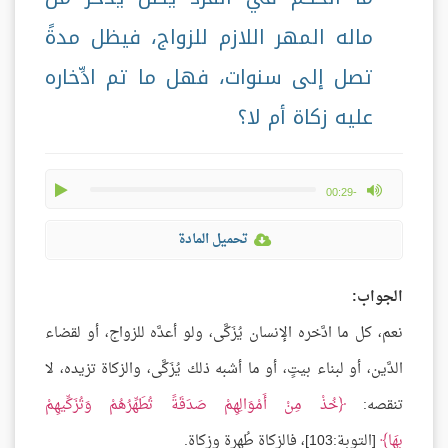
ماله المهر اللازم للزواج، فيظل مدةً
تصل إلى سنوات، فهل ما تم ادِّخاره
عليه زكاة أم لا؟
play
max volume
-00:29
تحميل المادة
الجواب:
نعم، كل ما ادَّخره الإنسان يُزَكَّى، ولو أعدَّه للزواج، أو لقضاء
الدَّين، أو لبناء بيتٍ، أو ما أشبه ذلك يُزَكَّى، والزكاة تزيده، لا
تنقصه:
خُذْ مِنْ أَمْوَالِهِمْ صَدَقَةً تُطَهِّرُهُمْ وَتُزَكِّيهِمْ
بِهَا
[التوبة:103]، فالزكاة طُهرة وزكاة.