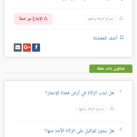
الإبلاغ عن خطأ
إخراج الزكاة وأهلها
أضف للمفضلة
شارك
شارك
إرسل
على
على
إيميل
فيسبوك
غوغل
بلس
فتاوى ذات صلة
هل تجب الزكاة في أرض مُعدّة للإعمار؟
إخراج الزكاة وأهلها
هل يجوز للوكيل على الزكاة الأخذ منها؟