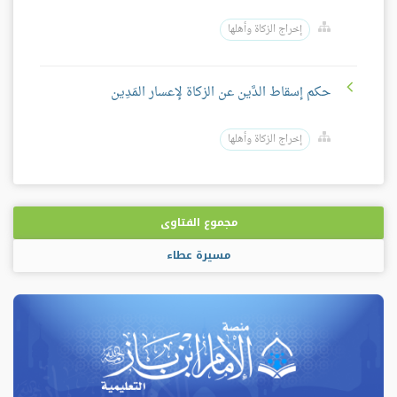
إخراج الزكاة وأهلها
حكم إسقاط الدَّين عن الزكاة لإعسار المَدِين
إخراج الزكاة وأهلها
مجموع الفتاوى
مسيرة عطاء