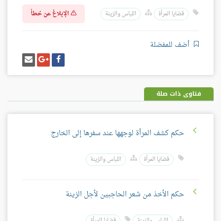
الإبلاغ عن خطأ
قضايا المرأة
اللباس والزينة
أضف للمفضلة
شارك
شارك
إرسل
على
على
إيميل
فيسبوك
غوغل
بلس
فتاوى ذات صلة
حكم كشف المرأة لوجهها عند سفرها إلى الخارج
قضايا المرأة
اللباس والزينة
حكم الأخذ من شعر الحاجبين لأجل الزينة
اللباس والزينة
قضايا المرأة