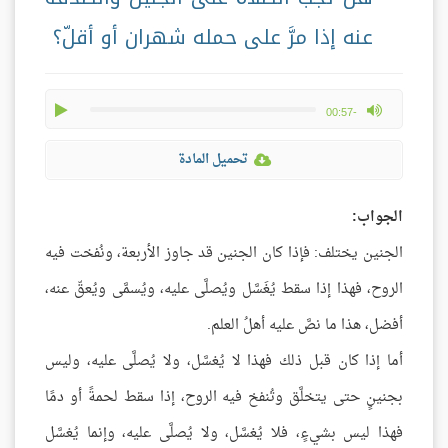
عنه إذا مرَّ على حمله شهران أو أقلّ؟
play
max volume
-00:57
تحميل المادة
الجواب:
الجنين يختلف: فإذا كان الجنين قد جاوز الأربعة، ونُفخت فيه
الروح، فهذا إذا سقط يُغَسَّل ويُصلَّى عليه، ويُسمَّى ويُعقّ عنه،
أفضل، هذا ما نصَّ عليه أهلُ العلم.
أما إذا كان قبل ذلك فهذا لا يُغسَّل، ولا يُصلَّى عليه، وليس
بجنينٍ حتى يتخلَّق وتُنفخ فيه الروح، إذا سقط لحمةً أو دمًا
فهذا ليس بشيءٍ، فلا يُغسَّل، ولا يُصلَّى عليه، وإنما يُغسَّل