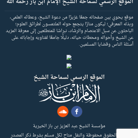
الموقع الرسمي لسماحة الشيخ الإمام ابن باز رحمه الله
موقع يحوي بين صفحاته جمعًا غزيرًا من دعوة الشيخ، وعطائه العلمي،
وبذله المعرفي؛ ليكون منارًا يتجمع حوله الملتمسون لطرائق العلوم؛
الباحثون عن سبل الاعتصام والرشاد، نبراسًا للمتطلعين إلى معرفة المزيد
عن الشيخ وأحواله ومحطات حياته، دليلًا جامعًا لفتاويه وإجاباته على
أسئلة الناس وقضايا المسلمين.
الموقع الرسمي لسماحة الشيخ
مؤسسة الشيخ عبد العزيز بن باز الخيرية
جميع الحقوق محفوظة والنقل متاح لكل مسلم بشرط ذكر المصدر