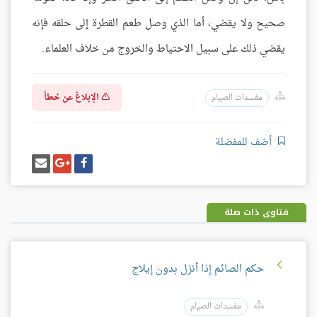
صحيح ولا يقضي، أما الذي وصل طعم القطرة إلى حلقه فإنه
يقضي ذلك على سبيل الاحتياط والخروج من خلاف العلماء.
الإبلاغ عن خطأ
مفسدات الصيام
أضف للمفضلة
شارك
شارك
إرسل
على
على
إيميل
فيسبوك
غوغل
بلس
فتاوى ذات صلة
حكم الصائم إذا أنزل بدون إيلاج
مفسدات الصيام