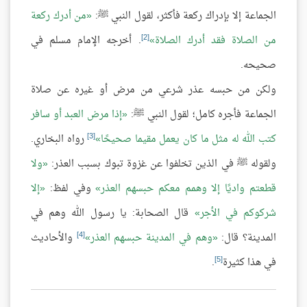
الجماعة إلا بإدراك ركعة فأكثر، لقول النبي ﷺ:
من أدرك ركعة
[2]
من الصلاة فقد أدرك الصلاة
. أخرجه الإمام مسلم في
صحيحه.
ولكن من حبسه عذر شرعي من مرض أو غيره عن صلاة
الجماعة فأجره كامل؛ لقول النبي ﷺ:
إذا مرض العبد أو سافر
[3]
كتب الله له مثل ما كان يعمل مقيما صحيحًا
رواه البخاري.
ولقوله ﷺ في الذين تخلفوا عن غزوة تبوك بسبب العذر:
ولا
قطعتم واديًا إلا وهمم معكم حبسهم العذر
وفي لفظ:
إلا
شركوكم في الأجر
قال الصحابة: يا رسول الله وهم في
[4]
المدينة؟ قال:
وهم في المدينة حبسهم العذر
والأحاديث
[5]
في هذا كثيرة
.