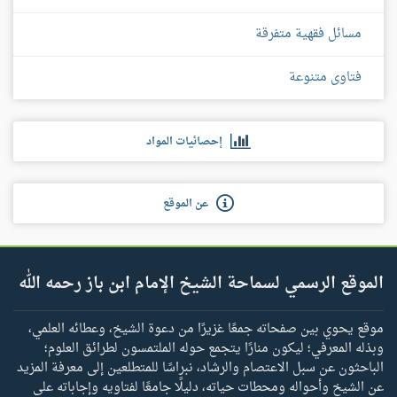
مسائل فقهية متفرقة
فتاوى متنوعة
إحصائيات المواد
عن الموقع
الموقع الرسمي لسماحة الشيخ الإمام ابن باز رحمه الله
موقع يحوي بين صفحاته جمعًا غزيرًا من دعوة الشيخ، وعطائه العلمي،
وبذله المعرفي؛ ليكون منارًا يتجمع حوله الملتمسون لطرائق العلوم؛
الباحثون عن سبل الاعتصام والرشاد، نبراسًا للمتطلعين إلى معرفة المزيد
عن الشيخ وأحواله ومحطات حياته، دليلًا جامعًا لفتاويه وإجاباته على