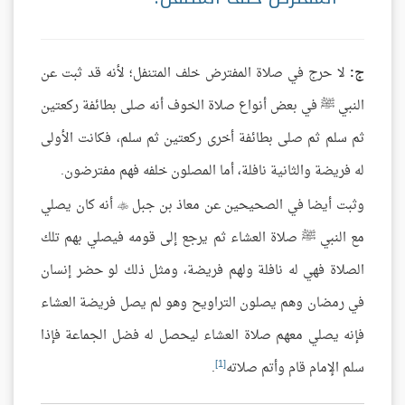
ج:
لا حرج في صلاة المفترض خلف المتنفل؛ لأنه قد ثبت عن
النبي ﷺ في بعض أنواع صلاة الخوف أنه صلى بطائفة ركعتين
ثم سلم ثم صلى بطائفة أخرى ركعتين ثم سلم، فكانت الأولى
له فريضة والثانية نافلة، أما المصلون خلفه فهم مفترضون.
وثبت أيضا في الصحيحين عن معاذ بن جبل
أنه كان يصلي

مع النبي ﷺ صلاة العشاء ثم يرجع إلى قومه فيصلي بهم تلك
الصلاة فهي له نافلة ولهم فريضة، ومثل ذلك لو حضر إنسان
في رمضان وهم يصلون التراويح وهو لم يصل فريضة العشاء
فإنه يصلي معهم صلاة العشاء ليحصل له فضل الجماعة فإذا
[1]
سلم الإمام قام وأتم صلاته
.