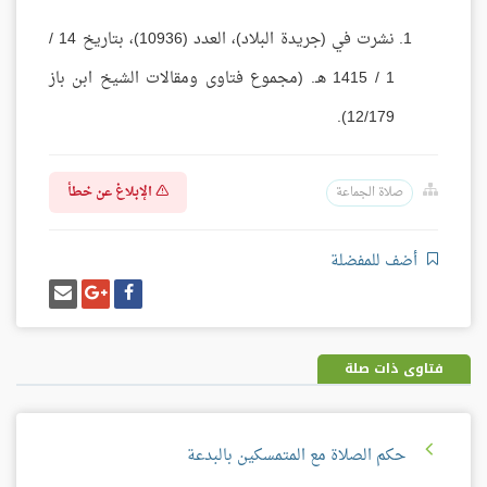
نشرت في (جريدة البلاد)، العدد (10936)، بتاريخ 14 /
1 / 1415 هـ. (مجموع فتاوى ومقالات الشيخ ابن باز
12/179).
الإبلاغ عن خطأ
صلاة الجماعة
أضف للمفضلة
شارك
شارك
إرسل
على
على
إيميل
فيسبوك
غوغل
بلس
فتاوى ذات صلة
حكم الصلاة مع المتمسكين بالبدعة