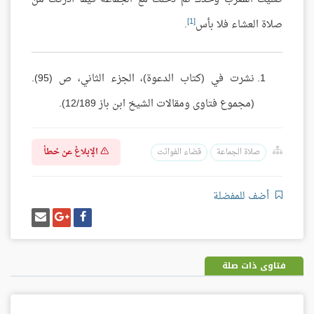
[1]
صلاة العشاء فلا بأس
.
نشرت في (كتاب الدعوة)، الجزء الثاني، ص (95).
(مجموع فتاوى ومقالات الشيخ ابن باز 12/189).
الإبلاغ عن خطأ
صلاة الجماعة
قضاء الفوائت
أضف للمفضلة
شارك
شارك
إرسل
على
على
إيميل
فيسبوك
غوغل
بلس
فتاوى ذات صلة