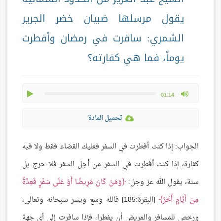
يقول مرسلها ضبيان خضر الجرير
الشمري: سافرت في رمضان وأفطرت
يوماً، فما هي كفارته؟
play
max volume
-01:14
تحميل المادة
الجواب: إذا كنت أفطرت في السفر فعليك القضاء فقط ولا فيه
كفارة، إذا كنت أفطرت في السفر من أجل السفر فلا حرج بل
سنة، يقول الله عز وجل:
وَمَنْ كَانَ مَرِيضًا أَوْ عَلَى سَفَرٍ فَعِدَّةٌ
مِنْ أَيَّامٍ أُخَرَ
[البقرة:185] فالله وسع ويسر سبحانه وتعالى،
ورخص للمسافر والمريض أن يفطرا، فإذا سافرت إلى أي جهة