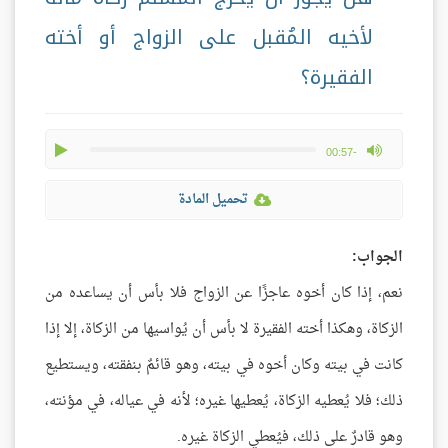
لأخيه المُقبل على الزواج أو أخته
الفقيرة؟
play
max volume
-00:57
تحميل المادة
الجواب:
نعم، إذا كان أخوه عاجزًا عن الزواج فلا بأس أن يساعده من
الزكاة، وهكذا أخته الفقيرة لا بأس أن يُواسيها من الزكاة، إلا إذا
كانت في بيته وكان أخوه في بيته، وهو قائمٌ بنفقته، ويستطيع
ذلك؛ فلا يُعطيه الزكاة، يُعطيها غيره؛ لأنه في عياله، في مؤنته،
وهو قادرٌ على ذلك، فيُعطي الزكاة غيره.