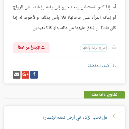
أما إذا كانوا مُستقلين ويحتاجون إلى رفقه وإعانته على الزواج
أو إعانة المرأة على حاجاتها؛ فلا بأس بذلك، والأحوط له إذا
كان قادرًا أن يُنفق عليهما من ماله، ولو كانا بعيدين.
الإبلاغ عن خطأ
إخراج الزكاة وأهلها
أضف للمفضلة
شارك
شارك
إرسل
على
على
إيميل
فيسبوك
غوغل
بلس
فتاوى ذات صلة
هل تجب الزكاة في أرض مُعدّة للإعمار؟