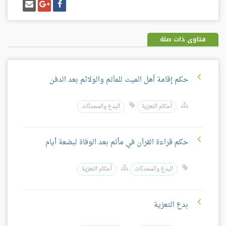
شارك
شارك
إرسل
على
على
إيميل
فيسبوك
غوغل
بلس
فتاوى ذات صلة
حكم إقامة أهل الميت للمآتم والولائم بعد الدفن
أحكام التعزية
البدع والمحدثات
حكم قراءة القرآن في مأتم بعد الوفاة لبضعة أيام
البدع والمحدثات
أحكام التعزية
بدع التعزية