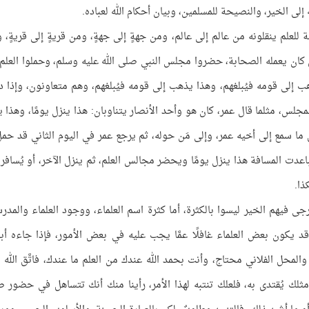
إلى الخير، والنصيحة للمسلمين، وبيان أحكام الله لعباده.
للعلم ينقلونه من عالم إلى عالم، ومن جهةٍ إلى جهةٍ، ومن قريةٍ إلى قريةٍ، 
ي كان يعمله الصحابة، حضروا مجلس النبي صلى الله عليه وسلم، وحملوا العلم
هب إلى قومه فيُبلغهم، وهذا يذهب إلى قومه فيُبلغهم، وهم متعاونون، وإذا 
جلس، مثلما قال عمر، كان هو وأحد الأنصار يتناوبان: هذا ينزل يومًا، وهذا ي
ما سمع إلى أخيه عمر، وإلى مَن حوله، ثم يرجع عمر في اليوم الثاني قد حمل
باعدت المسافة هذا ينزل يومًا ويحضر مجالس العلم، ثم ينزل الآخر، أو يُسافر 
ذا.
يُرجى فيهم الخير ليسوا بالكثرة، أما كثرة اسم العلماء، ووجود العلماء والمدر
 يكون بعض العلماء غافلًا عمَّا يجب عليه في بعض الأمور، فإذا جاءه أبن
والمحل الفلاني محتاج، وأنت بحمد الله عندك من العلم ما عندك، فاتَّق الله وب
مثلك يُقتدى به، فلعلك تنتبه لهذا الأمر، رأينا منك أنك تتساهل في حضور ص