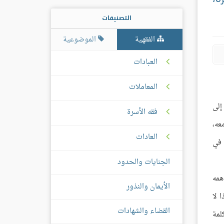
التصنيفات
الفقهية
الموضوعية
العبادات
المعاملات
إلى
فقه الأسرة
عه،
العادات
 في
الجنايات والحدود
همه
الأيمان والنذور
 لا
القضاء والشهادات
لمة