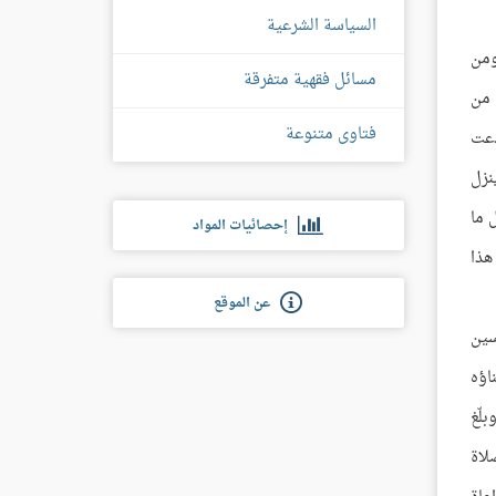
السياسة الشرعية
ومن
مسائل فقهية متفرقة
 من
فتاوى متنوعة
دعت
نزل
 ما
إحصائيات المواد
هذا
عن الموقع
سين
اؤه
لّغ
لاة