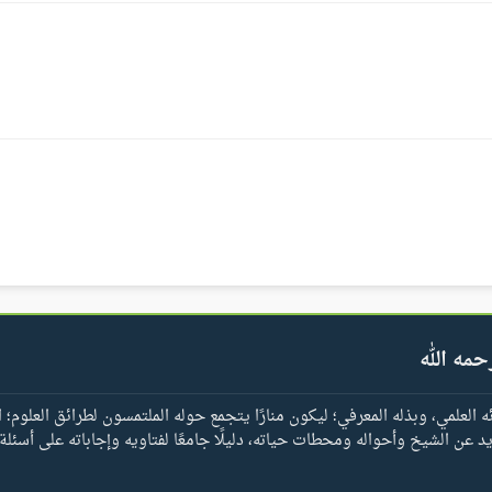
حمه الله
العلمي، وبذله المعرفي؛ ليكون منارًا يتجمع حوله الملتمسون لطرائق العلوم؛ ا
يد عن الشيخ وأحواله ومحطات حياته، دليلًا جامعًا لفتاويه وإجاباته على أسئلة