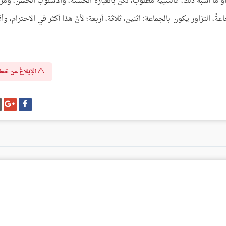
و ما أشبه ذلك، فالتنبيه مطلوبٌ، لكن بالعبارة الحسنة، والأسلوب الحسن، ومرا
ماعةً، التزاور يكون بالجماعة: اثنين، ثلاثة، أربعة؛ لأنَّ هذا أكثر في الاحترام، و
الإبلاغ عن خط
شارك
شا
على
عل
فيسبوك
غو
بل