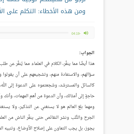
ومن هذه الأخطاء: التكلم على الأ
max volume
-04:19
الجواب:
هذا أيضًا مما ينفِّر، الكلام في العلماء مما يُنفِّر عن
سؤالهم، والاستفادة منهم، وتشجيعهم على أن يقولوا و
كالسائل والمسترشد، وشجعتموه على الدعوة إلى الله، و
حاجةٍ إلى أمثالك، وأن الدعوة من أهم المهمات، وأنك و
ومهما بلغ العالم هو لا يستغني عن التذكير، ولا يست
الجرح والثَّلب ونشر النقائص حتى ينفِّر الناسُ من ال
يجوز، بل يجب التعاون على إصلاح الأوضاع، وتنبيه العا