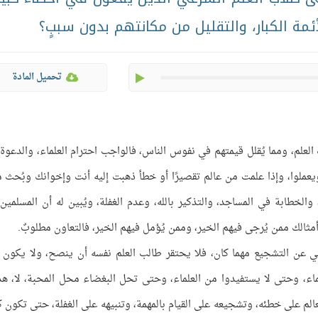
ئمة الكبار، والتقليل من مكانتهم بدون سببٍ؟
play
تحميل المادة
 طلب العلم، ومما يُقلل قيمتهم في نفوس الناس، فالواجب احترام العلماء، والدعوة 
يعملوا، وإذا علمت من عالم تقصيرًا أو خطأ ذهبت إليه أنت وإخوانك وبُحث م
الخطابة في المساجد، والتذكير بالله، وعدم الغفلة، ويُبين له أن المسلمين
أمثالك ممن يُرجى فيهم الخير، وممن يُؤمل فيهم الخير، فالتعاون مطلوبٌ.
غني عن التشجيع مهما كان، فلا يحتقر طالب العلم نفسه أن ينصح، ولا يكون 
علماء، وحتى لا يستفيدوا من العلماء، وحتى تحل البغضاء محل المحبة، لا، هذا
لم على خطئه، وتشجيعه على القيام بالمهمة، وتنبيهه على الغفلة، حتى تكون ك