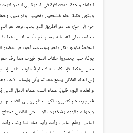
العلماء واحدة، ومتضافرة في الدعوة إلى الله، والتوجيه 
ويكون طلبة العلم مُشجعين ومُعينين ومُراقبين، وحملة 
حيٍّ إلى حيٍّ، هذا هو الطريق الذي يجب، وهذا هو الذ
مجلسه صلى الله عليه وسلم، ثم بلَّغوه الناس، هذا يذ
الحاجةُ تناوبوا؛ كل واحدٍ ينوب عنه أخوه في حضور الم
يومًا، حتى يحضروا حلقات العلم، فيرجع هذا وقد حمل 
حمل، وهكذا، فإذا كانت هناك حاجةٌ تناوب الناسُ: إذا ت
إلى العالم الفلاني يسمع منه، ثم يأتي ويُسافر الآخر، وهك
والعلماء اليوم قليلٌ، علماء السنة علماء الحقّ الذين 
فموجود، هم كثيرون، لكن يحتاجون إلى التَّشجيع، وقد
وإخوانه ونبَّهوه وشجَّعوه قالوا: الحي الفلاني محتاج، 
الناس، وعلّم الناس، وأنت رأينا منك كذا وكذا، وأنت 