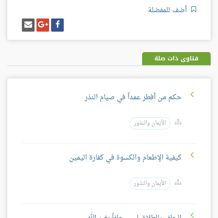
أضف للمفضلة
شارك
شارك
إرسل
على
على
إيميل
فيسبوك
غوغل
بلس
فتاوى ذات صلة
حكم من أفطر عمداً في صيام النذر
الأيمان والنذور
كيفية الإطعام والكسوة في كفارة اليمين
الأيمان والنذور