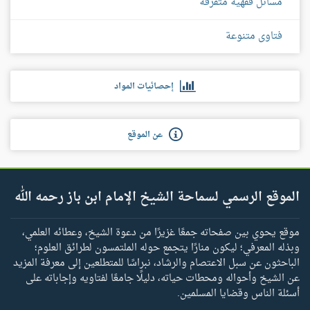
مسائل فقهية متفرقة
فتاوى متنوعة
إحصائيات المواد
عن الموقع
الموقع الرسمي لسماحة الشيخ الإمام ابن باز رحمه الله
موقع يحوي بين صفحاته جمعًا غزيرًا من دعوة الشيخ، وعطائه العلمي،
وبذله المعرفي؛ ليكون منارًا يتجمع حوله الملتمسون لطرائق العلوم؛
الباحثون عن سبل الاعتصام والرشاد، نبراسًا للمتطلعين إلى معرفة المزيد
عن الشيخ وأحواله ومحطات حياته، دليلًا جامعًا لفتاويه وإجاباته على
أسئلة الناس وقضايا المسلمين.