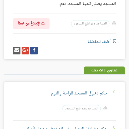
المسجد يصلي تحية المسجد. نعم.
الإبلاغ عن خطأ
المساجد ومواضع السجود
أضف للمفضلة
شارك
شارك
إرسل
على
على
إيميل
فيسبوك
غوغل
بلس
فتاوى ذات صلة
حكم دخول المسجد للراحة والنوم
المساجد ومواضع السجود