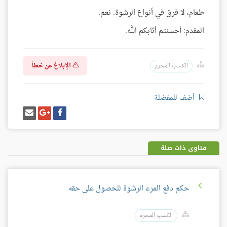
طعام، لا فرق في أنواع الرشوة. نعم.
المقدم: أحسنتم أثابكم الله.
الإبلاغ عن خطأ
الكسب المحرم
أضف للمفضلة
شارك
شارك
إرسل
على
على
إيميل
فيسبوك
غوغل
بلس
فتاوى ذات صلة
حكم دفع المرء الرشوة للحصول على حقه
الكسب المحرم