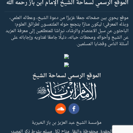
الموقع الرسمي لسماحة الشيخ الإمام ابن باز رحمه الله
موقع يحوي بين صفحاته جمعًا غزيرًا من دعوة الشيخ، وعطائه العلمي،
وبذله المعرفي؛ ليكون منارًا يتجمع حوله الملتمسون لطرائق العلوم؛
الباحثون عن سبل الاعتصام والرشاد، نبراسًا للمتطلعين إلى معرفة المزيد
عن الشيخ وأحواله ومحطات حياته، دليلًا جامعًا لفتاويه وإجاباته على
أسئلة الناس وقضايا المسلمين.
الموقع الرسمي لسماحة الشيخ
مؤسسة الشيخ عبد العزيز بن باز الخيرية
جميع الحقوق محفوظة والنقل متاح لكل مسلم بشرط ذكر المصدر