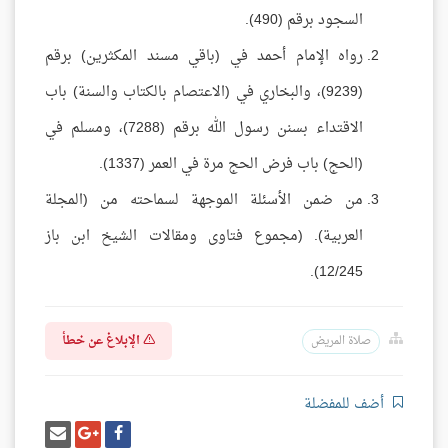
السجود برقم (490).
رواه الإمام أحمد في (باقي مسند المكثرين) برقم
(9239)، والبخاري في (الاعتصام بالكتاب والسنة) باب
الاقتداء بسنن رسول الله برقم (7288)، ومسلم في
(الحج) باب فرض الحج مرة في العمر (1337).
من ضمن الأسئلة الموجهة لسماحته من (المجلة
العربية). (مجموع فتاوى ومقالات الشيخ ابن باز
12/245).
الإبلاغ عن خطأ
صلاة المريض
أضف للمفضلة
شارك
شارك
إرسل
على
على
إيميل