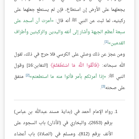
يجعلهما على الأرض إن استطاع، فإن لم يستطع جعلهما على
ركبتيه، لما ثبت عن النبي ﷺ أنه قال:
أمرت أن أسجد على
سبعة أعظم الجبهة وأشار إلى أنفه واليدين والركبتين وأطراف
[1]
القدمين
.
ومن عجز عن ذلك وصلي على الكرسي فلا حرج في ذلك، لقول
الله سبحانه:
فَاتَّقُوا اللَّهَ مَا اسْتَطَعْتُمْ
[التغابن:16] وقول
[2]
النبي ﷺ:
إذا أمرتكم بأمر فأتوا منه ما استطعتم
متفق
[3]
على صحته
.
رواه الإمام أحمد في (بداية مسند عبدالله بن عباس)
برقم (2653)، والبخاري في (الأذان) باب السجود على
الأنف برقم (812)، ومسلم في (الصلاة) باب أعضاء