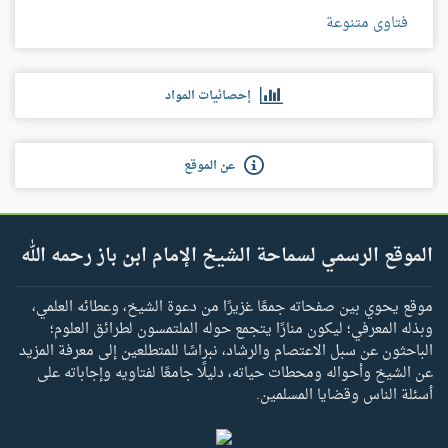
فتاوى متنوعة
إحصائيات المواد
عن الموقع
الموقع الرسمي لسماحة الشيخ الإمام ابن باز رحمه الله
موقع يحوي بين صفحاته جمعًا غزيرًا من دعوة الشيخ، وعطائه العلمي،
وبذله المعرفي؛ ليكون منارًا يتجمع حوله الملتمسون لطرائق العلوم؛
الباحثون عن سبل الاعتصام والرشاد، نبراسًا للمتطلعين إلى معرفة المزيد
عن الشيخ وأحواله ومحطات حياته، دليلًا جامعًا لفتاويه وإجاباته على
أسئلة الناس وقضايا المسلمين.