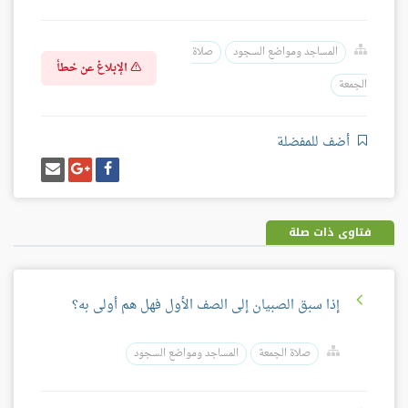
المساجد ومواضع السجود
صلاة
الإبلاغ عن خطأ
الجمعة
أضف للمفضلة
شارك
شارك
إرسل
على
على
إيميل
فيسبوك
غوغل
بلس
فتاوى ذات صلة
إذا سبق الصبيان إلى الصف الأول فهل هم أولى به؟
صلاة الجمعة
المساجد ومواضع السجود