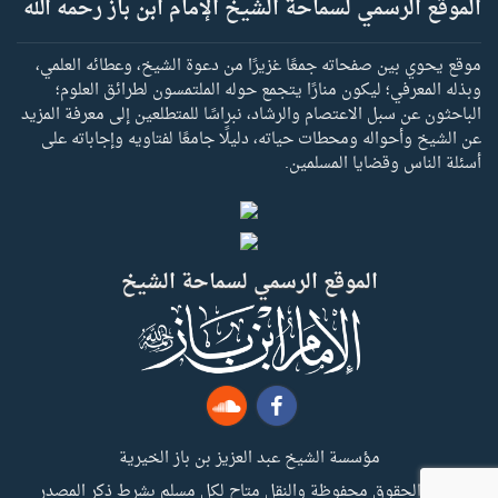
الموقع الرسمي لسماحة الشيخ الإمام ابن باز رحمه الله
موقع يحوي بين صفحاته جمعًا غزيرًا من دعوة الشيخ، وعطائه العلمي،
وبذله المعرفي؛ ليكون منارًا يتجمع حوله الملتمسون لطرائق العلوم؛
الباحثون عن سبل الاعتصام والرشاد، نبراسًا للمتطلعين إلى معرفة المزيد
عن الشيخ وأحواله ومحطات حياته، دليلًا جامعًا لفتاويه وإجاباته على
أسئلة الناس وقضايا المسلمين.
الموقع الرسمي لسماحة الشيخ
مؤسسة الشيخ عبد العزيز بن باز الخيرية
جميع الحقوق محفوظة والنقل متاح لكل مسلم بشرط ذكر المصدر