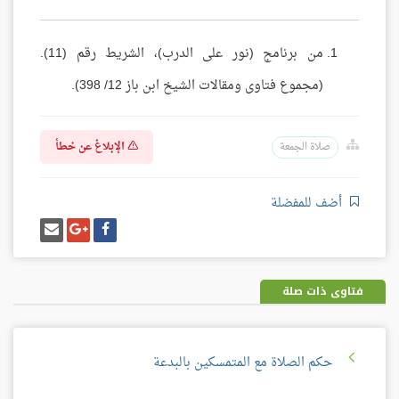
من برنامج (نور على الدرب)، الشريط رقم (11).
(مجموع فتاوى ومقالات الشيخ ابن باز 12/ 398).
الإبلاغ عن خطأ
صلاة الجمعة
أضف للمفضلة
شارك
شارك
إرسل
على
على
إيميل
فيسبوك
غوغل
بلس
فتاوى ذات صلة
حكم الصلاة مع المتمسكين بالبدعة