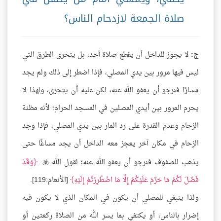
صلاة الجمعة لازدحام الناس؟
ج:
لا يجوز للداخل أن يقطع صلاة أحد، بل يتحرى الطرق التي
ليس فيها مرور بين يدي المصلي، فإذا اضطر إلى ذلك ولم يجد
مسارًا فنرجو أن يعفو الله عنه، لكن عليه أن يتحرى، ولهذا لا
يحرم المرور بين أيدي المصلين في المسجد الحرام؛ لأنه مظنة
الزحام وعدم القدرة على رد المار بين يدي المصلي، فإذا وجد
الزحام في مكان آخر يعجز معه الداخل أن يجد مساغًا حتى
يذهب للصفوف فنرجو أن يعفو الله عنه؛ لقول الله
:
وَقَدْ

فَصَّلَ لَكُمْ مَا حَرَّمَ عَلَيْكُمْ إِلَّا مَا اضْطُرِرْتُمْ إِلَيْهِ
[الأنعام:119].
ولذا ينبغي للمصلي أن يكون في المكان الذي لا يكون فيه
إضرار بالناس، أو يكتفي بما يسر الله من الصلاة ركعتين أو