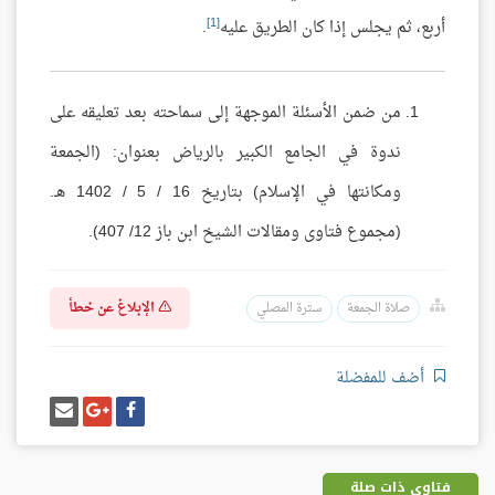
[1]
أربع، ثم يجلس إذا كان الطريق عليه
.
من ضمن الأسئلة الموجهة إلى سماحته بعد تعليقه على
ندوة في الجامع الكبير بالرياض بعنوان: (الجمعة
ومكانتها في الإسلام) بتاريخ 16 / 5 / 1402 هـ.
(مجموع فتاوى ومقالات الشيخ ابن باز 12/ 407).
الإبلاغ عن خطأ
صلاة الجمعة
سترة المصلي
أضف للمفضلة
شارك
شارك
إرسل
على
على
إيميل
فيسبوك
غوغل
بلس
فتاوى ذات صلة