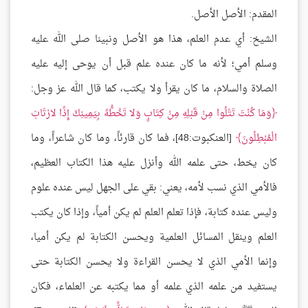
المقدم: الأصل الأصل.
الشيخ: أي عدم العلم، هذا هو الأصل ونبينا صلى الله عليه
وسلم أمي؛ لأنه ما كان عنده علم قبل أن يوحى إليه عليه
الصلاة والسلام، ما كان يقرأ ولا يكتب، كما قال الله عز وجل:
وَمَا كُنْتَ تَتْلُوا مِنْ قَبْلِهِ مِنْ كِتَابٍ وَلا تَخُطُّهُ بِيَمِينِكَ إِذًا لارْتَابَ
الْمُبْطِلُونَ
[العنكبوت:48]، فما كان قارئاً، وما كان شاعراً، وما
كان يخط، حتى علمه الله وأنزل عليه هذا الكتاب العظيم،
فالأمي الذي نسب لأمه، يعني: بقي على الجهل ليس عنده علوم
وليس عنده كتابة، فإذا تعلم العلم لم يكن أمياً، وإذا كان يكتب
العلم وينقل المسائل العلمية ويحسن الكتابة لم يكن أميا،
وإنما الأمي الذي لا يحسن القراءة ولا يحسن الكتابة حتى
يستفيد من علمه الذي علمه أو مما يكتبه عن العلماء، فكان