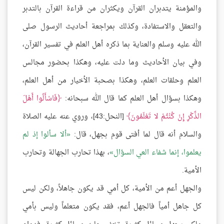
والمؤمنة يتدبران القرآن ويكثران من قراءة القرآن بالتدبر
والتعقل والاستفادة، وكذلك بمراجعة أحاديث الرسول صلى
الله عليه وسلم والعناية بما ذكره أهل العلم في تفسير القرآن،
وفي بيان الأحاديث وما دلت عليه، وهكذا بحضور مجالس
العلم وحلقات العلم، وهكذا بصحبة الأخيار من أهل العلم،
وهكذا بسؤال أهل العلم كما قال الله سبحانه:
فَاسْأَلُوا أَهْلَ
الذِّكْرِ إِنْ كُنْتُمْ لا تَعْلَمُونَ
[النحل:43]، وروي عنه عليه الصلاة
والسلام أنه قال لما أفتى قوم بجهل، قال:
ألا سألوا إذ لم
يعلموا، إنما شفاء العي السؤال
، بهذا تحارب الجهالة وتحارب
الأمية.
والجهل أعم من الأمية، كل أمي قد يكون جاهلاً، ولكن ليس
كل جاهل أمياً فالجهل أعم، فقد يكون متعلماً وليس بأمي