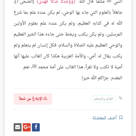
النبي ﷺ مثلما قال الله:
وَوَجَدَكَ ضَالًّا فَهَدَى
[الضحى:7]،
جاهلاً بالعلوم التي جاء بها الوحي، لم يكن عنده علم بما شرع
الله له في كتابه العظيم، ولم يكن عنده علم بعلوم الأولين
المرسلين، ولم يكن يكتب ويخط حتى جاءه هذا الخير العظيم
والوحي العظيم عليه الصلاة والسلام، فكل إنسان لم يتعلم ولم
يكتب يقال له: أمي، والأمة العربية هكذا كان الغالب عليها أنها
أمية لا تكتب ولا تقرأ، هذا الغالب على أمة محمد ﷺ، نعم.
المقدم: جزاكم الله خيرا.
الإبلاغ عن خطأ
العالم والمتعلم
أضف للمفضلة
شارك
شارك
إرسل
على
على
إيميل
فيسبوك
غوغل