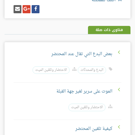
أضف للمفضلة
شارك
شارك
إرسل
على
على
إيميل
فيسبوك
غوغل
بلس
فتاوى ذات صلة
بعض البدع التي تقال عند المحتضر
البدع والمحدثات
الاحتضار وتلقين الميت
الموت على سرير لغير جهة القبلة
الاحتضار وتلقين الميت
كيفية تلقين المحتضر