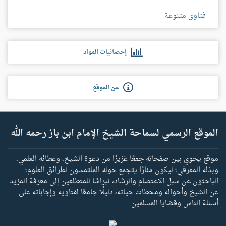
فتاوى متنوعة
إحصائيات المواد
عن الموقع
الموقع الرسمي لسماحة الشيخ الإمام ابن باز رحمه الله
موقع يحوي بين صفحاته جمعًا غزيرًا من دعوة الشيخ، وعطائه العلمي،
وبذله المعرفي؛ ليكون منارًا يتجمع حوله الملتمسون لطرائق العلوم؛
الباحثون عن سبل الاعتصام والرشاد، نبراسًا للمتطلعين إلى معرفة المزيد
عن الشيخ وأحواله ومحطات حياته، دليلًا جامعًا لفتاويه وإجاباته على
أسئلة الناس وقضايا المسلمين.