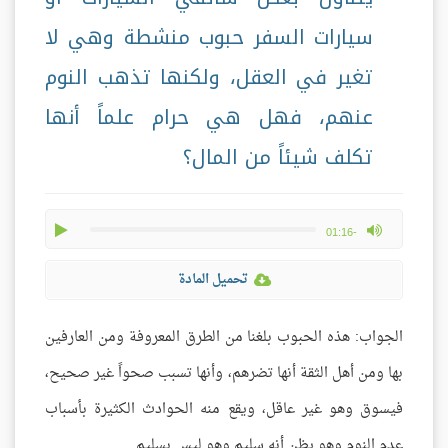
سيارات السفر حبوب منشطة وهي لا
تغير في العقل، ولكنها تذهب النوم
عنهم، فهل هي حرام علماً أنها
تكلف شيئاً من المال؟
play
max volume
-01:16
تحميل المادة
الجواب: هذه الحبوب بلغنا من الطرق المعروفة ومن العارفين
بها ومن أهل الثقة أنها تضرهم، وأنها تسبب صحواً غير صحيح،
فيسوق وهو غير عاقل، ويقع منه الحوادث الكثيرة بأسباب
عدم النوم وهو يظن أنه سليم وهو ليس بسليم.