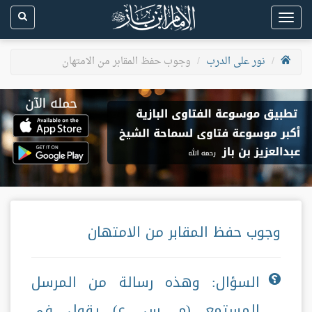
Toggle
navigation
نور على الدرب
وجوب حفظ المقابر من الامتهان
وجوب حفظ المقابر من الامتهان
السؤال: وهذه رسالة من المرسل
المستمع (م. س. ع) يقول في