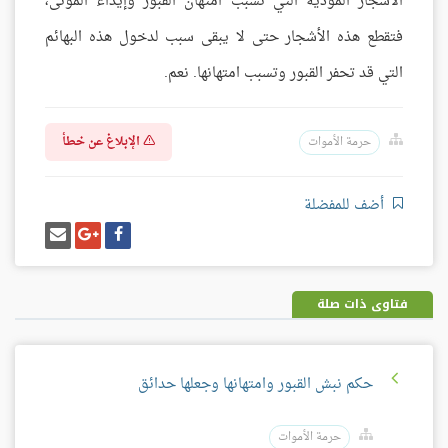
الأشجار المؤذية التي تسبب امتهان القبور وإيذاء الموتى،
فتقطع هذه الأشجار حتى لا يبقى سبب لدخول هذه البهائم
التي قد تحفر القبور وتسبب امتهانها. نعم.
الإبلاغ عن خطأ
حرمة الأموات
أضف للمفضلة
شارك
شارك
إرسل
على
على
إيميل
فيسبوك
غوغل
بلس
فتاوى ذات صلة
حكم نبش القبور وامتهانها وجعلها حدائق
حرمة الأموات